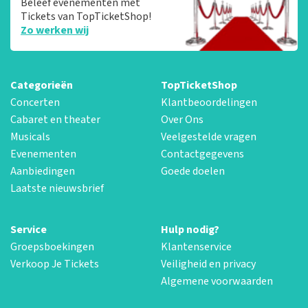
Beleef evenementen met
Tickets van TopTicketShop!
Zo werken wij
Categorieën
TopTicketShop
Concerten
Klantbeoordelingen
Cabaret en theater
Over Ons
Musicals
Veelgestelde vragen
Evenementen
Contactgegevens
Aanbiedingen
Goede doelen
Laatste nieuwsbrief
Service
Hulp nodig?
Groepsboekingen
Klantenservice
Verkoop Je Tickets
Veiligheid en privacy
Algemene voorwaarden