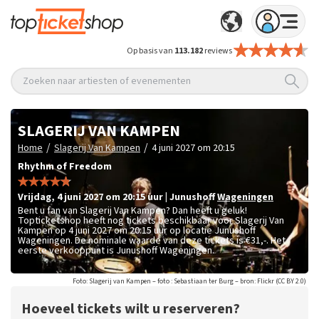
Op basis van
113.182
reviews
Zoeken naar artiesten of evenementen
SLAGERIJ VAN KAMPEN
/
/
Home
Slagerij Van Kampen
4 juni 2027 om 20:15
Rhythm of Freedom
vrijdag
,
4 juni 2027 om 20:15
uur
|
Junushoff
Wageningen
Bent u fan van Slagerij Van Kampen? Dan heeft u geluk!
Topticketshop heeft nog tickets beschikbaar voor Slagerij Van
Kampen op 4 juni 2027 om 20:15 uur op locatie Junushoff
Wageningen. De nominale waarde van deze tickets is
€31,-
. Het
eerste verkooppunt is Junushoff Wageningen.
Foto: Slagerij van Kampen – foto : Sebastiaan ter Burg – bron: Flickr (CC BY 2.0)
Hoeveel tickets wilt u reserveren?