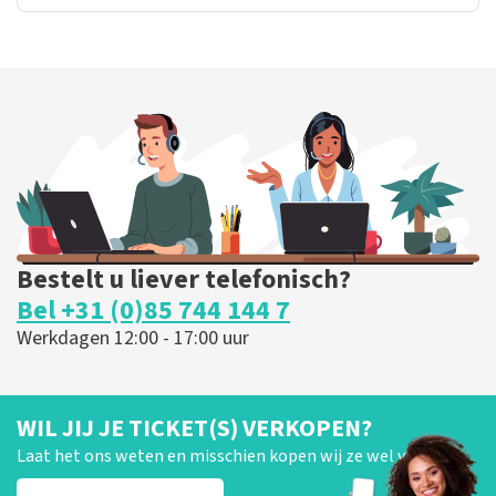
Bestelt u liever telefonisch?
Bel +31 (0)85 744 144 7
Werkdagen 12:00 - 17:00 uur
WIL JIJ JE TICKET(S) VERKOPEN?
Laat het ons weten en misschien kopen wij ze wel van je!