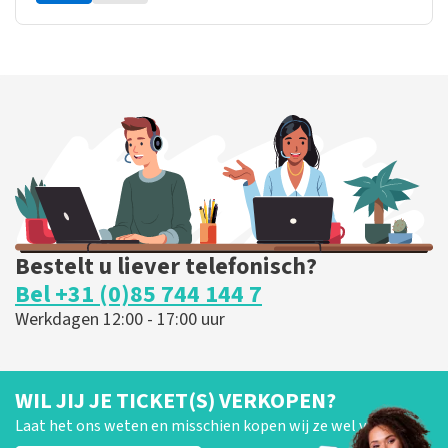
Bestelt u liever telefonisch?
Bel +31 (0)85 744 144 7
Werkdagen 12:00 - 17:00 uur
WIL JIJ JE TICKET(S) VERKOPEN?
Laat het ons weten en misschien kopen wij ze wel van je!