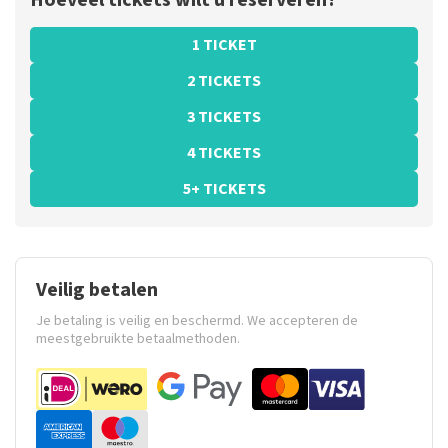
Hoeveel tickets wilt u reserveren?
1 TICKET
2 TICKETS
3 TICKETS
4 TICKETS
5+ TICKETS
Veilig betalen
Je betaling is veilig en beschermd. We accepteren de
meestgebruikte betaalmethoden.