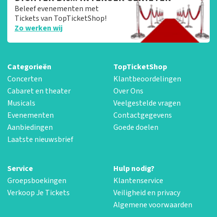
Beleef evenementen met
Tickets van TopTicketShop!
Zo werken wij
Categorieën
TopTicketShop
Concerten
Klantbeoordelingen
Cabaret en theater
Over Ons
Musicals
Veelgestelde vragen
Evenementen
Contactgegevens
Aanbiedingen
Goede doelen
Laatste nieuwsbrief
Service
Hulp nodig?
Groepsboekingen
Klantenservice
Verkoop Je Tickets
Veiligheid en privacy
Algemene voorwaarden