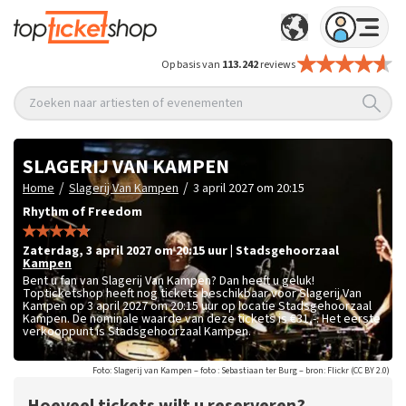
Op basis van
113.242
reviews
Zoeken naar artiesten of evenementen
SLAGERIJ VAN KAMPEN
/
/
Home
Slagerij Van Kampen
3 april 2027 om 20:15
Rhythm of Freedom
zaterdag
,
3 april 2027 om 20:15
uur
|
Stadsgehoorzaal
Kampen
Bent u fan van Slagerij Van Kampen? Dan heeft u geluk!
Topticketshop heeft nog tickets beschikbaar voor Slagerij Van
Kampen op 3 april 2027 om 20:15 uur op locatie Stadsgehoorzaal
Kampen. De nominale waarde van deze tickets is
€31,-
. Het eerste
verkooppunt is Stadsgehoorzaal Kampen.
Foto: Slagerij van Kampen – foto : Sebastiaan ter Burg – bron: Flickr (CC BY 2.0)