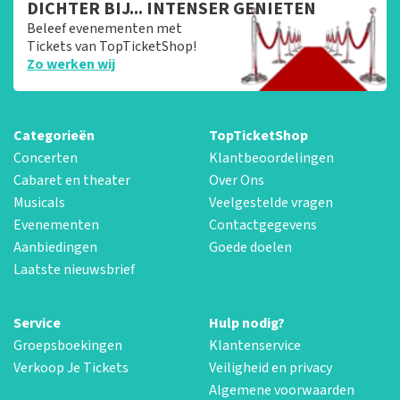
DICHTER BIJ... INTENSER GENIETEN
Beleef evenementen met
Tickets van TopTicketShop!
Zo werken wij
Categorieën
TopTicketShop
Concerten
Klantbeoordelingen
Cabaret en theater
Over Ons
Musicals
Veelgestelde vragen
Evenementen
Contactgegevens
Aanbiedingen
Goede doelen
Laatste nieuwsbrief
Service
Hulp nodig?
Groepsboekingen
Klantenservice
Verkoop Je Tickets
Veiligheid en privacy
Algemene voorwaarden