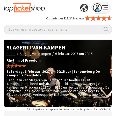
Op basis van
113.242
reviews
Zoeken naar artiesten of evenementen
SLAGERIJ VAN KAMPEN
/
/
Home
Slagerij Van Kampen
6 februari 2027 om 20:15
Rhythm of Freedom
zaterdag
,
6 februari 2027 om 20:15
uur
|
Schouwburg De
Kampanje
Den Helder
Bent u fan van Slagerij Van Kampen? Dan heeft u geluk!
Topticketshop heeft nog tickets beschikbaar voor Slagerij Van
Kampen op 6 februari 2027 om 20:15 uur op locatie Schouwburg De
Kampanje Den Helder. De nominale waarde van deze tickets is
€31,-
. Het eerste verkooppunt is Schouwburg De Kampanje Den
Helder.
Foto: Slagerij van Kampen – foto : Sebastiaan ter Burg – bron: Flickr (CC BY 2.0)