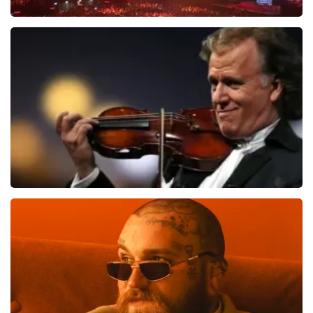
Vrienden Van Amstel Live
1635
laatste 30 minuten
BESTEL NU
Andre Rieu
1276
laatste 30 minuten
BESTEL NU