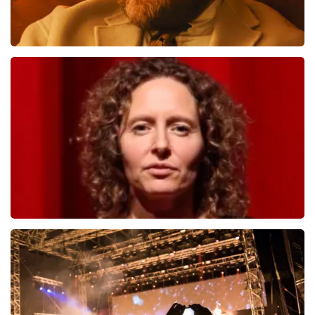
Teddy Swims
998
laatste 30 minuten
BESTEL NU
Esther van der Voort
690
laatste 30 minuten
BESTEL NU