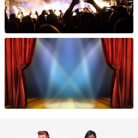
Don Omar
464
laatste 30 minuten
BESTEL NU
40 45 De Musical
424
laatste 30 minuten