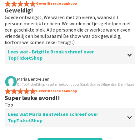
Goede service. Zou iets voordeliger
Geverifieerde aankoop
kunnen. Verder alles prima!
Geweldig!
Goede service. Zou iets voordeliger kunnen. Verder alles
Goede ontvangst, We waren met zn vieren, waarvan 1
prima!
persoon moeilijk ter been. We werden netjes geholpen met
een geschikte plek. Alle personen die er werkte waren even
vriendelijk en behulpzaam! De show was ook geweldig,
kortom we komen zeker terug! :)
Lees wat - Brigitte Bronk schreef over
TopTicketShop
Beoordeling van - Brigitte Bronk over
TopTicketShop
Maria Bentvelsen
Bij TopTicketShop kaarten gekocht voor Sjaak Bral in Diligentia, Den Haag
Helaas niet wat je van de service
Geverifieerde aankoop
verwacht...
Super leuke avond!!
We probeerde telefonisch een plek vast te leggen(i.v.m.
Top
1 persoon die meeging die moeilijk te been is), hier
Lees wat Maria Bentvelsen schreef over
konden ze ons niet mee helpen, en hadden we veel
TopTicketShop
stress naar de show toe.. We vroegen dan ons de
boeking te cancelen, zodat we dan direct bij het
theater konden boeken. Dit was ook niet mogelijk...
Beoordeling van Maria Bentvelsen over
TopTicketShop