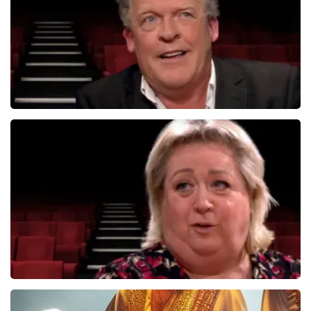
BEKIJKEN
Bert Visscher
1655+
reviews
BEKIJKEN
Christel De Laat