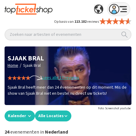
Op basis van
113.182
reviews
Zoeken naar artiesten of evenementen
SJAAK BRAL
/
Home
Sjaak Bral
Lees alle 17 reviews
Sjaak Bral heeft meer dan 24 evenementen op dit moment. Mis de
show van Sjaak Bral niet en bestel nu direct uw tickets!
Foto: Screenshot youtube
Kalender
Alle Locaties
24
evenementen in
Nederland