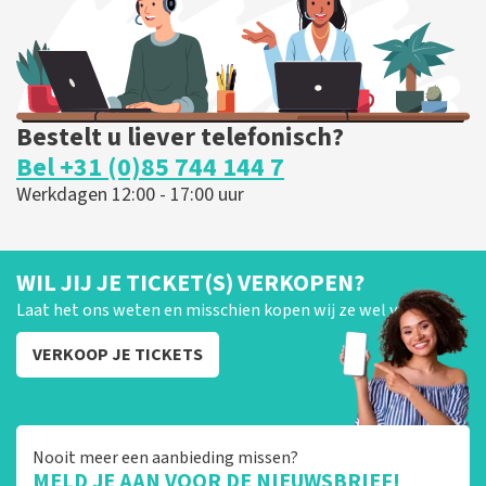
BESTEL NU
Bestelt u liever telefonisch?
Bel +31 (0)85 744 144 7
Werkdagen 12:00 - 17:00 uur
WIL JIJ JE TICKET(S) VERKOPEN?
Laat het ons weten en misschien kopen wij ze wel van je!
VERKOOP JE TICKETS
Nooit meer een aanbieding missen?
MELD JE AAN VOOR DE NIEUWSBRIEF!