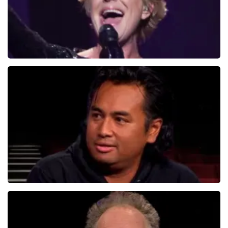
De Hospita
431+
reviews
BEKIJKEN
Daniel Arends
876+
reviews