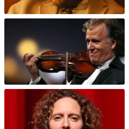
Teddy Swims
510
laatste 30 minuten
BESTEL NU
Andre Rieu
503
laatste 30 minuten
BESTEL NU