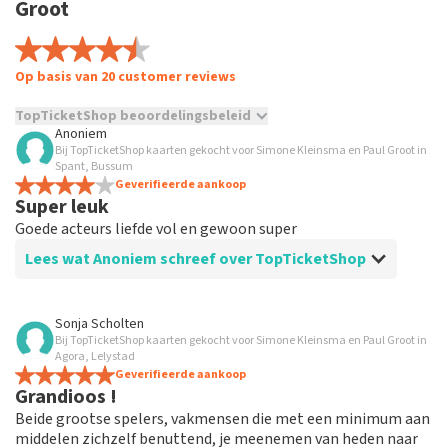
Groot
Op basis van 20 customer reviews
TopTicketShop beoordelingsbeleid
Anoniem
Bij TopTicketShop kaarten gekocht voor Simone Kleinsma en Paul Groot in
TopTicketShop verzamelt reviews van echte klanten. Het is
Spant, Bussum
niet mogelijk om een review achter te laten als je geen
Geverifieerde aankoop
tickets hebt aangeschaft bij TopTicketShop. Reviews met
Super leuk
grof taalgebruik en/of onwaarheden worden niet geplaatst.
Goede acteurs liefde vol en gewoon super
Het kan enkele weken duren voordat een review wordt
geplaatst.
Lees wat Anoniem schreef over TopTicketShop
Beoordeling van Anoniem over
TopTicketShop
Sonja Scholten
Bij TopTicketShop kaarten gekocht voor Simone Kleinsma en Paul Groot in
Dat was nogal duur ,het dubbele bedrag
Agora, Lelystad
Ik schrijf nooit naar vrienden
Geverifieerde aankoop
Grandioos !
Beide grootse spelers, vakmensen die met een minimum aan
middelen zichzelf benuttend, je meenemen van heden naar