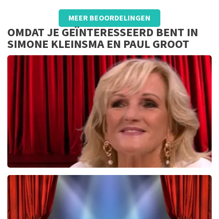
Beoordeling van karel Schmidt over
TopTicketShop
MEER BEOORDELINGEN
Goed
OMDAT JE GEÏNTERESSEERD BENT IN
Jammer dat wij de plaatsen niet uit konden zoeken
SIMONE KLEINSMA EN PAUL GROOT
Tineke Schouten
1353+
reviews
BEKIJKEN