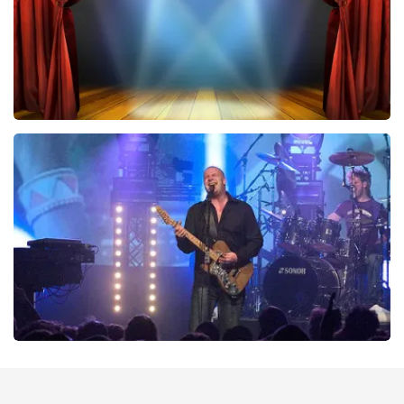
40 45 De Musical
290
laatste 30 minuten
BESTEL NU
Blof
255
laatste 30 minuten