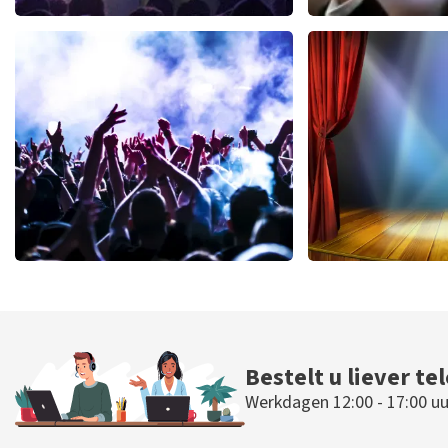
Blof
Andre Rie
943
laatste 30 minuten
774
laatste 30
BESTEL NU
BESTEL N
Megadeth
40 45 De Mus
385
laatste 30 minuten
362
laatste 30
BESTEL NU
BESTEL N
Bestelt u liever te
Werkdagen 12:00 - 17:00 uu