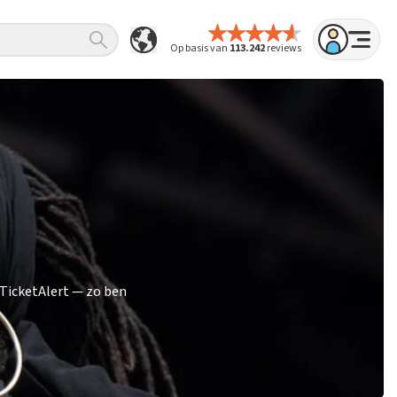
Op basis van
113.242
reviews
TicketAlert — zo ben