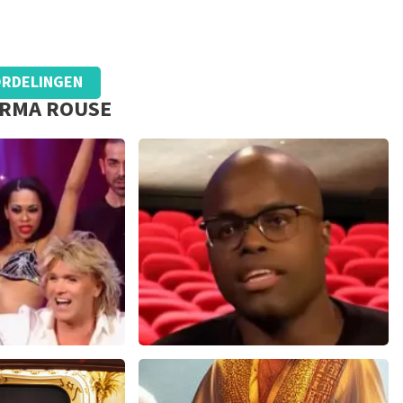
RDELINGEN
IRMA ROUSE
ok
Jandino Asporaat
14+
reviews
499+
reviews