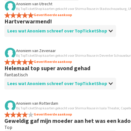
Anoniem
van
Utrecht
TopTicketShop verzamelt reviews van echte klanten. Het is niet
Bij TopTicketShop kaarten gekocht voor Shirma Rouse in Stadsschouwburg, U
hebt aangeschaft bij TopTicketShop. Reviews met grof taalgeb
Geverifieerde aankoop
Hartverwarmend!
weken duren voordat een review wordt geplaatst.
Lees wat Anoniem schreef over TopTicketShop
Beoordeling van Anoniem over
TopTicketShop
Anoniem
van
Zevenaar
Bij TopTicketShop kaarten gekocht voor Shirma Rouse in Deventer Schouwbur
Helder en duidelijk overzicht, makkelijk te bes
Geverifieerde aankoop
Helemaal top super avond gehad
Fantastisch
Lees wat Anoniem schreef over TopTicketShop
Beoordeling van Anoniem over
TopTicketShop
Anoniem
van
Rotterdam
Bij TopTicketShop kaarten gekocht voor Shirma Rouse in Isala Theater, Capell
Mooi op tijd de kaarten binnen gekregen
Geverifieerde aankoop
Niet goedkoop maar wel tevreden over de afhandeling prim
Geweldig gaf mijn moeder aan het was een kado
Top