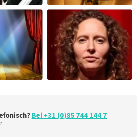
u
Teddy Swims
 minuten
633
laatste 30 minuten
U
BESTEL NU
ical
Esther van der Voort
 minuten
262
laatste 30 minuten
U
BESTEL NU
lefonisch?
Bel +31 (0)85 744 144 7
r