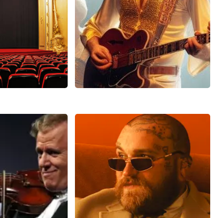
N
BEKIJKEN
ht Fever
Bee Gees Forever
0
reviews
845+
reviews
N
BEKIJKEN