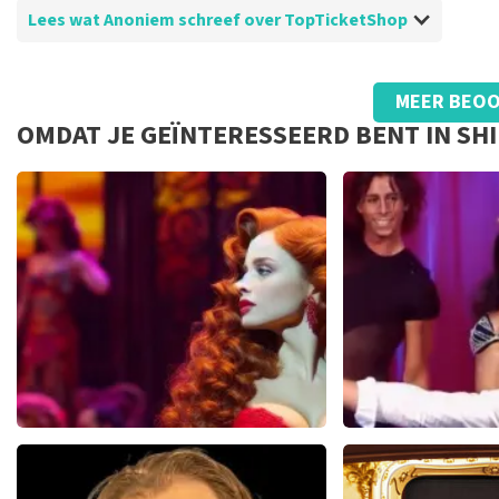
Lees wat Anoniem schreef over TopTicketShop
Beoordeling van Anoniem over
TopTicketShop
MEER BEOO
Top
OMDAT JE GEÏNTERESSEERD BENT IN SH
Pretty Woman
Hans Kl
44
reviews
3