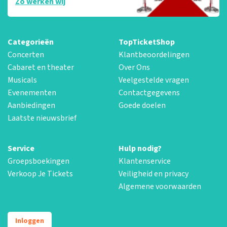
Zo werken wij
Categorieën
TopTicketShop
Concerten
Klantbeoordelingen
Cabaret en theater
Over Ons
Musicals
Veelgestelde vragen
Evenementen
Contactgegevens
Aanbiedingen
Goede doelen
Laatste nieuwsbrief
Service
Hulp nodig?
Groepsboekingen
Klantenservice
Verkoop Je Tickets
Veiligheid en privacy
Algemene voorwaarden
Inloggen