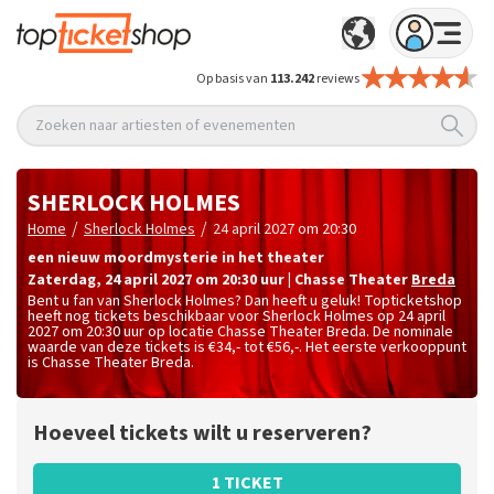
Op basis van
113.242
reviews
Zoeken naar artiesten of evenementen
SHERLOCK HOLMES
/
/
Home
Sherlock Holmes
24 april 2027 om 20:30
een nieuw moordmysterie in het theater
zaterdag
,
24 april 2027 om 20:30
uur
|
Chasse Theater
Breda
Bent u fan van Sherlock Holmes? Dan heeft u geluk! Topticketshop
heeft nog tickets beschikbaar voor Sherlock Holmes op 24 april
2027 om 20:30 uur op locatie Chasse Theater Breda. De nominale
waarde van deze tickets is
€34,- tot €56,-
. Het eerste verkooppunt
is Chasse Theater Breda.
Hoeveel tickets wilt u reserveren?
1 TICKET