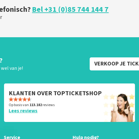
lefonisch?
Bel +31 (0)85 744 144 7
r
?
VERKOOP JE TIC
wel van je!
KLANTEN OVER TOPTICKETSHOP
Op basis van
113.182
reviews
Lees reviews
Service
Hulp nodig?