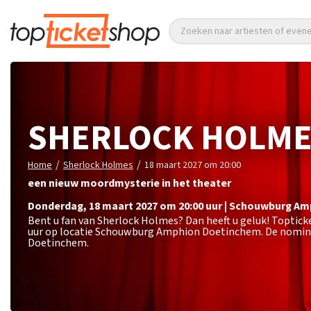
Zoeken naar artiesten of eve
SHERLOCK HOLM
/
/
Home
Sherlock Holmes
18 maart 2027 om 20:00
een nieuw moordmysterie in het theater
donderdag
,
18 maart 2027 om 20:00
uur
|
Schouwburg Am
Bent u fan van Sherlock Holmes? Dan heeft u geluk! Toptic
uur op locatie Schouwburg Amphion Doetinchem. De nominal
Doetinchem.