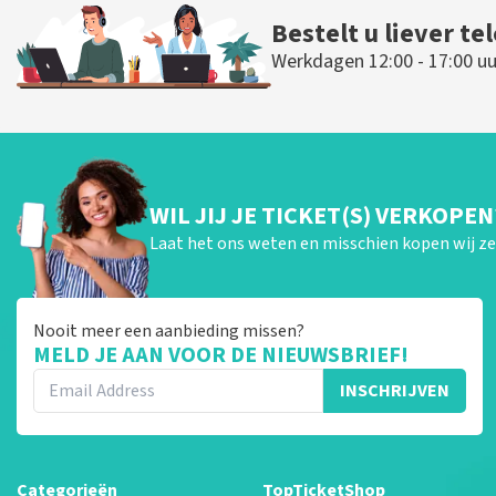
Bestelt u liever te
Werkdagen 12:00 - 17:00 uu
WIL JIJ JE TICKET(S) VERKOPEN
Laat het ons weten en misschien kopen wij ze 
Nooit meer een aanbieding missen?
MELD JE AAN VOOR DE NIEUWSBRIEF!
INSCHRIJVEN
Categorieën
TopTicketShop