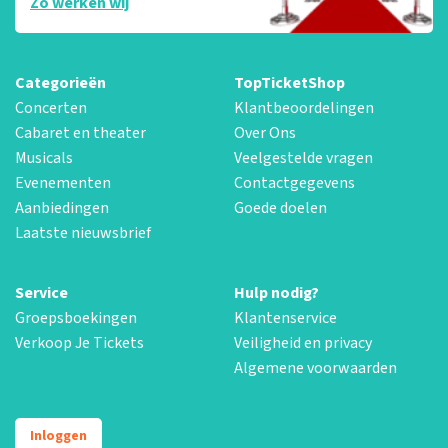
Zo werken wij
Categorieën
TopTicketShop
Concerten
Klantbeoordelingen
Cabaret en theater
Over Ons
Musicals
Veelgestelde vragen
Evenementen
Contactgegevens
Aanbiedingen
Goede doelen
Laatste nieuwsbrief
Service
Hulp nodig?
Groepsboekingen
Klantenservice
Verkoop Je Tickets
Veiligheid en privacy
Algemene voorwaarden
Inloggen