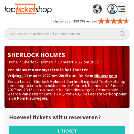
Op basis van
113.242
reviews
Zoeken naar artiesten of evenementen
SHERLOCK HOLMES
/
/
Home
Sherlock Holmes
12 maart 2027 om 20:15
een nieuw moordmysterie in het theater
vrijdag
,
12 maart 2027 om 20:15
uur
|
De Kom
Nieuwegein
Bent u fan van Sherlock Holmes? Dan heeft u geluk! Topticketshop
heeft nog tickets beschikbaar voor Sherlock Holmes op 12 maart
2027 om 20:15 uur op locatie De Kom Nieuwegein. De nominale
waarde van deze tickets is
€47,- tot €49,-
. Het eerste verkooppunt
is De Kom Nieuwegein.
Hoeveel tickets wilt u reserveren?
1 TICKET