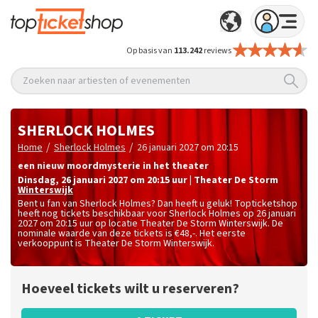
Op basis van
113.242
reviews
Zoeken naar artiesten of evenementen
SHERLOCK HOLMES
/
/
Home
Sherlock Holmes
26 januari 2027 om 20:15
een nieuw moordmysterie in het theater
dinsdag
,
26 januari 2027 om 20:15
uur
|
Theater De Storm
Winterswijk
Bent u fan van Sherlock Holmes? Dan heeft u geluk! Topticketshop
heeft nog tickets beschikbaar voor Sherlock Holmes op 26 januari
2027 om 20:15 uur op locatie Theater De Storm Winterswijk. De
nominale waarde van deze tickets is
€48,-
. Het eerste
verkooppunt is Theater De Storm Winterswijk.
Hoeveel tickets wilt u reserveren?