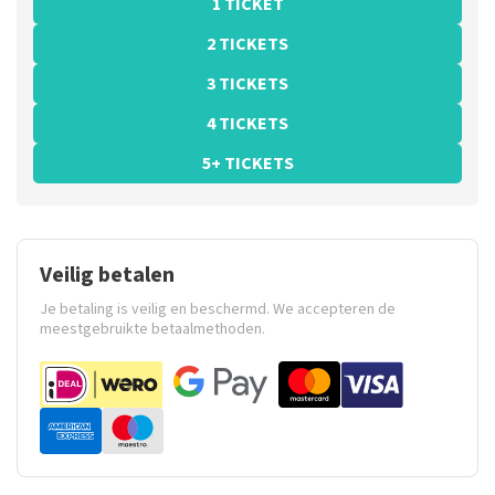
1 TICKET
2 TICKETS
3 TICKETS
4 TICKETS
5+ TICKETS
Veilig betalen
Je betaling is veilig en beschermd. We accepteren de
meestgebruikte betaalmethoden.