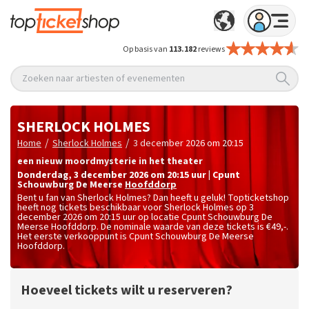
Op basis van
113.182
reviews
Zoeken naar artiesten of evenementen
SHERLOCK HOLMES
/
/
Home
Sherlock Holmes
3 december 2026 om 20:15
een nieuw moordmysterie in het theater
donderdag
,
3 december 2026 om 20:15
uur
|
Cpunt
Schouwburg De Meerse
Hoofddorp
Bent u fan van Sherlock Holmes? Dan heeft u geluk! Topticketshop
heeft nog tickets beschikbaar voor Sherlock Holmes op 3
december 2026 om 20:15 uur op locatie Cpunt Schouwburg De
Meerse Hoofddorp. De nominale waarde van deze tickets is
€49,-
.
Het eerste verkooppunt is Cpunt Schouwburg De Meerse
Hoofddorp.
Hoeveel tickets wilt u reserveren?