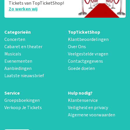
Tickets van TopTicketShop!
Zo werken wij
Categorieën
TopTicketShop
Concerten
Klantbeoordelingen
Cabaret en theater
Over Ons
Musicals
Veelgestelde vragen
Evenementen
Contactgegevens
Aanbiedingen
Goede doelen
Laatste nieuwsbrief
Service
Hulp nodig?
Groepsboekingen
Klantenservice
Verkoop Je Tickets
Veiligheid en privacy
Algemene voorwaarden