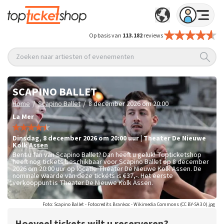
Op basis van
113.182
reviews
Zoeken naar artiesten of evenementen
SCAPINO BALLET
/
/
Home
Scapino Ballet
8 december 2026 om 20:00
La Mer
dinsdag
,
8 december 2026 om 20:00
uur
|
Theater De Nieuwe
Kolk
Assen
Bent u fan van Scapino Ballet? Dan heeft u geluk! Topticketshop
heeft nog tickets beschikbaar voor Scapino Ballet op 8 december
2026 om 20:00 uur op locatie Theater De Nieuwe Kolk Assen. De
nominale waarde van deze tickets is
€37,-
. Het eerste
verkooppunt is Theater De Nieuwe Kolk Assen.
Foto: Scapino Ballet - Fotocredits Brankoc - Wikimedia Commons (CC BY-SA 3.0).jpg