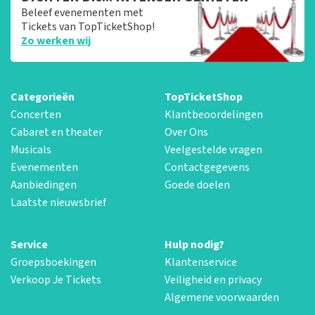
Beleef evenementen met
Tickets van TopTicketShop!
Zo werken wij
Categorieën
TopTicketShop
Concerten
Klantbeoordelingen
Cabaret en theater
Over Ons
Musicals
Veelgestelde vragen
Evenementen
Contactgegevens
Aanbiedingen
Goede doelen
Laatste nieuwsbrief
Service
Hulp nodig?
Groepsboekingen
Klantenservice
Verkoop Je Tickets
Veiligheid en privacy
Algemene voorwaarden