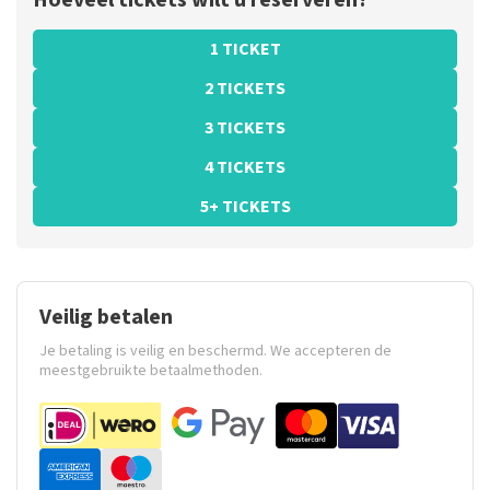
Hoeveel tickets wilt u reserveren?
1 TICKET
2 TICKETS
3 TICKETS
4 TICKETS
5+ TICKETS
Veilig betalen
Je betaling is veilig en beschermd. We accepteren de
meestgebruikte betaalmethoden.