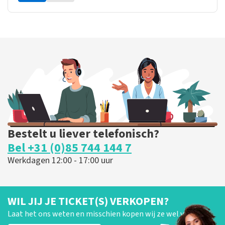
Bestelt u liever telefonisch?
Bel +31 (0)85 744 144 7
Werkdagen 12:00 - 17:00 uur
WIL JIJ JE TICKET(S) VERKOPEN?
Laat het ons weten en misschien kopen wij ze wel van je!