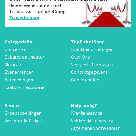
Beleef evenementen met
Tickets van TopTicketShop!
Zo werken wij
Categorieën
TopTicketShop
Concerten
Klantbeoordelingen
Cabaret en theater
Over Ons
Musicals
Veelgestelde vragen
Evenementen
Contactgegevens
Aanbiedingen
Goede doelen
Laatste nieuwsbrief
Service
Hulp nodig?
Groepsboekingen
Klantenservice
Verkoop Je Tickets
Veiligheid en privacy
Algemene voorwaarden