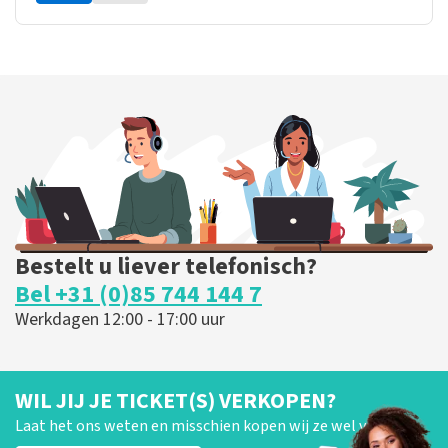
Bestelt u liever telefonisch?
Bel +31 (0)85 744 144 7
Werkdagen 12:00 - 17:00 uur
WIL JIJ JE TICKET(S) VERKOPEN?
Laat het ons weten en misschien kopen wij ze wel van je!