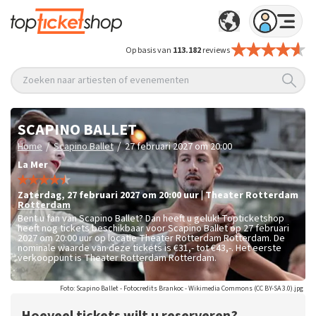
Op basis van
113.182
reviews
Zoeken naar artiesten of evenementen
SCAPINO BALLET
/
/
Home
Scapino Ballet
27 februari 2027 om 20:00
La Mer
zaterdag
,
27 februari 2027 om 20:00
uur
|
Theater Rotterdam
Rotterdam
Bent u fan van Scapino Ballet? Dan heeft u geluk! Topticketshop
heeft nog tickets beschikbaar voor Scapino Ballet op 27 februari
2027 om 20:00 uur op locatie Theater Rotterdam Rotterdam. De
nominale waarde van deze tickets is
€31,- tot €43,-
. Het eerste
verkooppunt is Theater Rotterdam Rotterdam.
Foto: Scapino Ballet - Fotocredits Brankoc - Wikimedia Commons (CC BY-SA 3.0).jpg