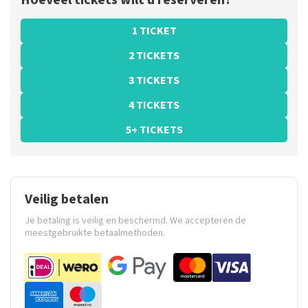
Hoeveel tickets wilt u reserveren?
1 TICKET
2 TICKETS
3 TICKETS
4 TICKETS
5+ TICKETS
Veilig betalen
Je betaling is veilig en beschermd. We accepteren de
meestgebruikte betaalmethoden.