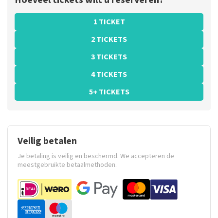
Hoeveel tickets wilt u reserveren?
1 TICKET
2 TICKETS
3 TICKETS
4 TICKETS
5+ TICKETS
Veilig betalen
Je betaling is veilig en beschermd. We accepteren de
meestgebruikte betaalmethoden.