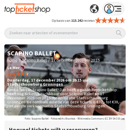
Op basis van
113.242
reviews
Zoeken naar artiesten of evenementen
SCAPINO BALLET
/
/
Home
Scapino Ballet
17 december 2026 om 20:15
La Mer
donderdag
,
17 december 2026 om 20:15
uur
|
Stadsschouwburg
Groningen
Bent u fan van Scapino Ballet? Dan heeft u geluk! Topticketshop
heeft nog tickets beschikbaar voor Scapino Ballet op 17
december 2026 om 20:15 uur op locatie Stadsschouwburg
Groningen. De nominale waarde van deze tickets is
€32,- tot €38,-
.
Het eerste verkooppunt is Stadsschouwburg Groningen.
Foto: Scapino Ballet - Fotocredits Brankoc - Wikimedia Commons (CC BY-SA 3.0).jpg