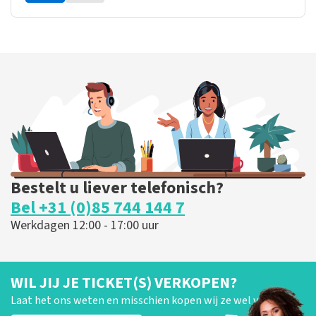
Bestelt u liever telefonisch?
Bel +31 (0)85 744 144 7
Werkdagen 12:00 - 17:00 uur
WIL JIJ JE TICKET(S) VERKOPEN?
Laat het ons weten en misschien kopen wij ze wel van je!