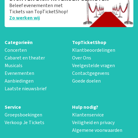
Beleef evenementen met
Tickets van TopTicketShop!
Zo werken wij
Categorieën
TopTicketShop
Concerten
Klantbeoordelingen
Cabaret en theater
Over Ons
Musicals
Veelgestelde vragen
Evenementen
Contactgegevens
Aanbiedingen
Goede doelen
Laatste nieuwsbrief
Service
Hulp nodig?
Groepsboekingen
Klantenservice
Verkoop Je Tickets
Veiligheid en privacy
Algemene voorwaarden