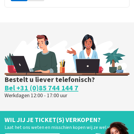
Bestelt u liever telefonisch?
Bel +31 (0)85 744 144 7
Werkdagen 12:00 - 17:00 uur
WIL JIJ JE TICKET(S) VERKOPEN?
Laat het ons weten en misschien kopen wij ze wel van je!