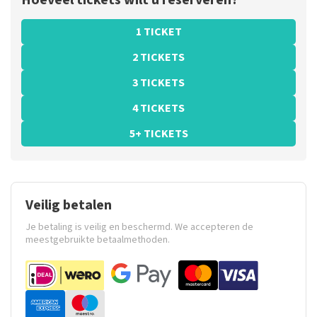
Hoeveel tickets wilt u reserveren?
1 TICKET
2 TICKETS
3 TICKETS
4 TICKETS
5+ TICKETS
Veilig betalen
Je betaling is veilig en beschermd. We accepteren de
meestgebruikte betaalmethoden.