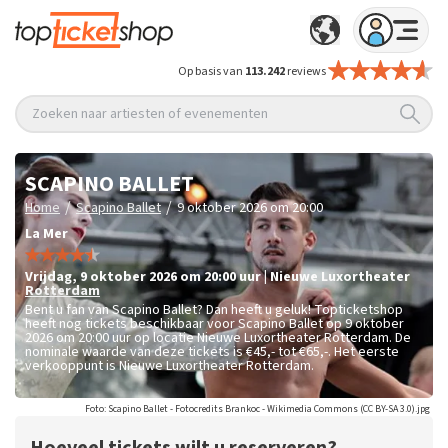
Op basis van
113.242
reviews
Zoeken naar artiesten of evenementen
SCAPINO BALLET
/
/
Home
Scapino Ballet
9 oktober 2026 om 20:00
La Mer
vrijdag
,
9 oktober 2026 om 20:00
uur
|
Nieuwe Luxortheater
Rotterdam
Bent u fan van Scapino Ballet? Dan heeft u geluk! Topticketshop
heeft nog tickets beschikbaar voor Scapino Ballet op 9 oktober
2026 om 20:00 uur op locatie Nieuwe Luxortheater Rotterdam. De
nominale waarde van deze tickets is
€45,- tot €65,-
. Het eerste
verkooppunt is Nieuwe Luxortheater Rotterdam.
Foto: Scapino Ballet - Fotocredits Brankoc - Wikimedia Commons (CC BY-SA 3.0).jpg