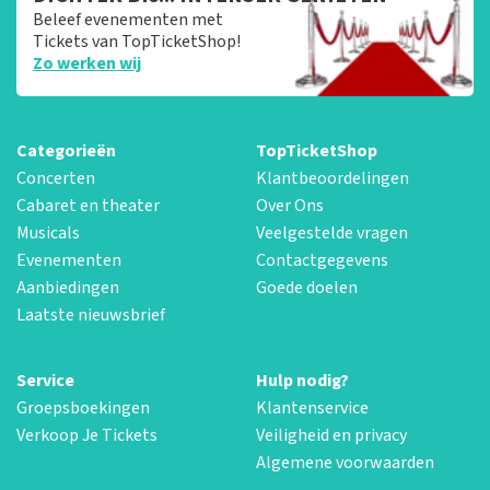
Beleef evenementen met
Tickets van TopTicketShop!
Zo werken wij
Categorieën
TopTicketShop
Concerten
Klantbeoordelingen
Cabaret en theater
Over Ons
Musicals
Veelgestelde vragen
Evenementen
Contactgegevens
Aanbiedingen
Goede doelen
Laatste nieuwsbrief
Service
Hulp nodig?
Groepsboekingen
Klantenservice
Verkoop Je Tickets
Veiligheid en privacy
Algemene voorwaarden