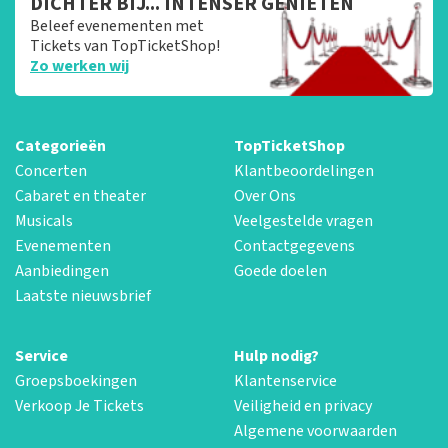
DICHTER BIJ... INTENSER GENIETEN
Beleef evenementen met
Tickets van TopTicketShop!
Zo werken wij
Categorieën
TopTicketShop
Concerten
Klantbeoordelingen
Cabaret en theater
Over Ons
Musicals
Veelgestelde vragen
Evenementen
Contactgegevens
Aanbiedingen
Goede doelen
Laatste nieuwsbrief
Service
Hulp nodig?
Groepsboekingen
Klantenservice
Verkoop Je Tickets
Veiligheid en privacy
Algemene voorwaarden