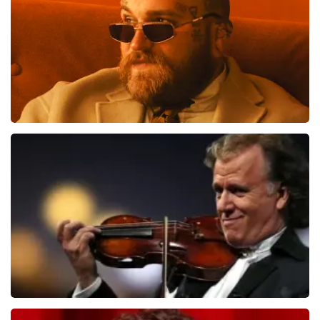
Teddy Swims
406
laatste 30 minuten
BESTEL NU
Andre Rieu