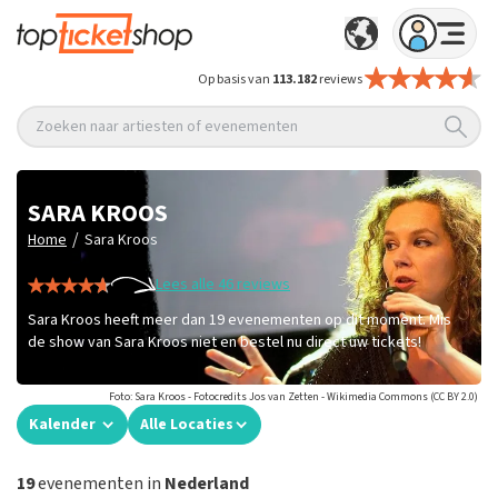
Op basis van
113.182
reviews
Zoeken naar artiesten of evenementen
SARA KROOS
/
Home
Sara Kroos
Lees alle 46 reviews
Sara Kroos heeft meer dan 19 evenementen op dit moment. Mis
de show van Sara Kroos niet en bestel nu direct uw tickets!
Foto: Sara Kroos - Fotocredits Jos van Zetten - Wikimedia Commons (CC BY 2.0)
Kalender
Alle Locaties
19
evenementen in
Nederland