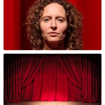
392
laatste 30 minuten
BESTEL NU
Esther van der Voort
281
laatste 30 minuten
BESTEL NU