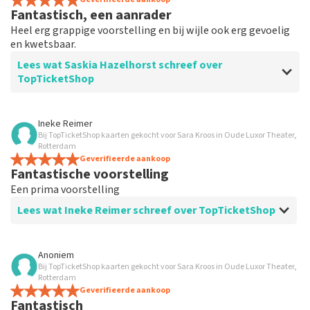
Fantastisch, een aanrader
Heel erg grappige voorstelling en bij wijle ook erg gevoelig
en kwetsbaar.
Lees wat Saskia Hazelhorst schreef over
TopTicketShop
Beoordeling van Saskia Hazelhorst over
TopTicketShop
Ineke Reimer
Bij TopTicketShop kaarten gekocht voor Sara Kroos in Oude Luxor Theater,
Prima service.
Rotterdam
Geverifieerde aankoop
Fantastische voorstelling
Een prima voorstelling
Lees wat Ineke Reimer schreef over TopTicketShop
Beoordeling van Ineke Reimer over
TopTicketShop
Anoniem
Bij TopTicketShop kaarten gekocht voor Sara Kroos in Oude Luxor Theater,
Prima
Rotterdam
Ook prettig paar dagen voor voorstellingen een
Geverifieerde aankoop
Fantastisch
reminder