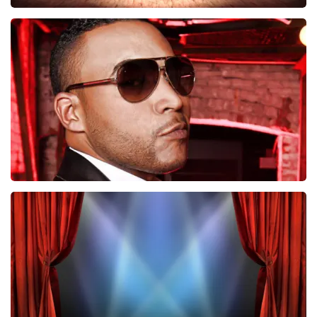
Job Knoester
247
laatste 30 minuten
BESTEL NU
Don Omar
224
laatste 30 minuten
BESTEL NU