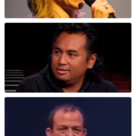
Claudia De Breij
587+
reviews
BEKIJKEN
Daniel Arends
878+
reviews
BEKIJKEN