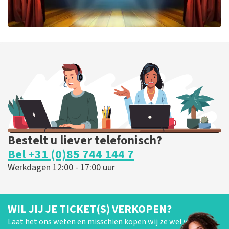
40 45 De Musical
202
laatste 30 minuten
BESTEL NU
Bestelt u liever telefonisch?
Bel +31 (0)85 744 144 7
Werkdagen 12:00 - 17:00 uur
WIL JIJ JE TICKET(S) VERKOPEN?
Laat het ons weten en misschien kopen wij ze wel van je!