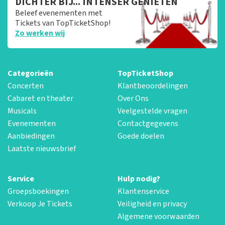
DICHTER BIJ... INTENSER GENIETEN
Beleef evenementen met
Tickets van TopTicketShop!
Zo werken wij
Categorieën
TopTicketShop
Concerten
Klantbeoordelingen
Cabaret en theater
Over Ons
Musicals
Veelgestelde vragen
Evenementen
Contactgegevens
Aanbiedingen
Goede doelen
Laatste nieuwsbrief
Service
Hulp nodig?
Groepsboekingen
Klantenservice
Verkoop Je Tickets
Veiligheid en privacy
Algemene voorwaarden