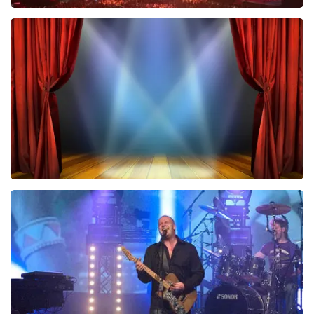
Vrienden Van Amstel Live
423
laatste 30 minuten
BESTEL NU
40 45 De Musical
290
laatste 30 minuten
BESTEL NU