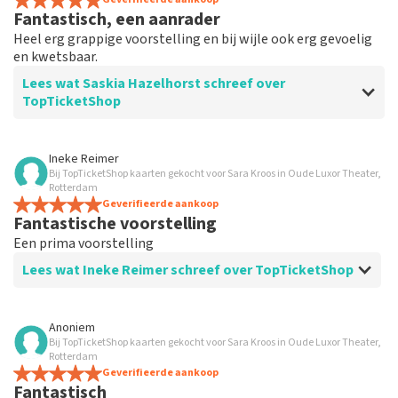
Fantastisch, een aanrader
Heel erg grappige voorstelling en bij wijle ook erg gevoelig
en kwetsbaar.
Lees wat Saskia Hazelhorst schreef over
TopTicketShop
Beoordeling van Saskia Hazelhorst over
TopTicketShop
Ineke Reimer
Bij TopTicketShop kaarten gekocht voor Sara Kroos in Oude Luxor Theater,
Prima service.
Rotterdam
Geverifieerde aankoop
Fantastische voorstelling
Een prima voorstelling
Lees wat Ineke Reimer schreef over TopTicketShop
Beoordeling van Ineke Reimer over
TopTicketShop
Anoniem
Bij TopTicketShop kaarten gekocht voor Sara Kroos in Oude Luxor Theater,
Prima
Rotterdam
Ook prettig paar dagen voor voorstellingen een
Geverifieerde aankoop
Fantastisch
reminder