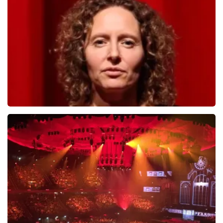
503
laatste 30 minuten
BESTEL NU
Esther van der Voort
488
laatste 30 minuten
BESTEL NU