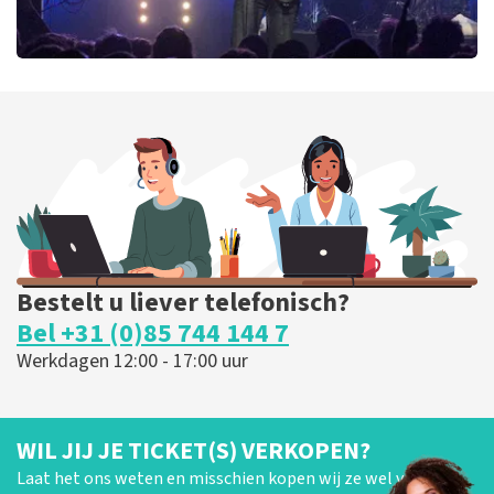
Blof
255
laatste 30 minuten
BESTEL NU
Bestelt u liever telefonisch?
Bel +31 (0)85 744 144 7
Werkdagen 12:00 - 17:00 uur
WIL JIJ JE TICKET(S) VERKOPEN?
Laat het ons weten en misschien kopen wij ze wel van je!