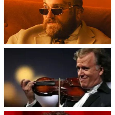
Teddy Swims
510
laatste 30 minuten
BESTEL NU
Andre Rieu