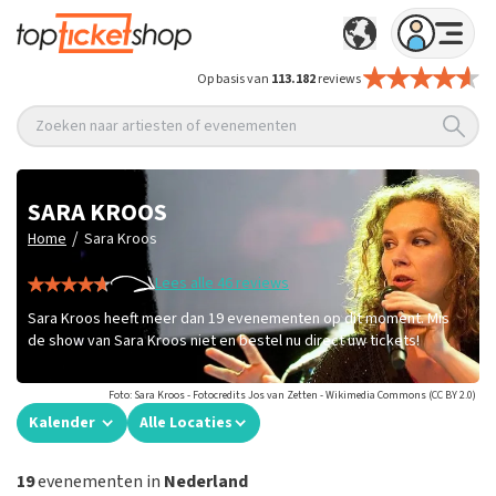
Op basis van
113.182
reviews
Zoeken naar artiesten of evenementen
SARA KROOS
/
Home
Sara Kroos
Lees alle 46 reviews
Sara Kroos heeft meer dan 19 evenementen op dit moment. Mis
de show van Sara Kroos niet en bestel nu direct uw tickets!
Foto: Sara Kroos - Fotocredits Jos van Zetten - Wikimedia Commons (CC BY 2.0)
Kalender
Alle Locaties
19
evenementen in
Nederland