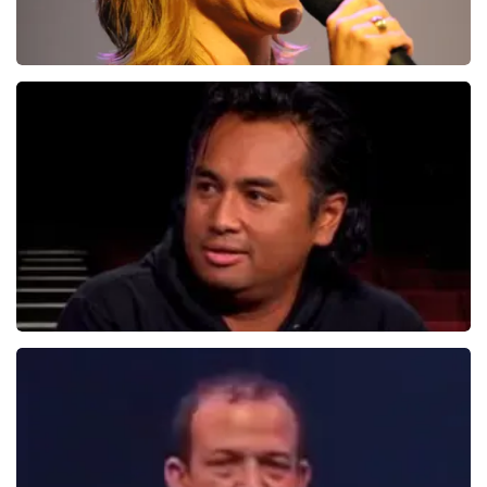
Claudia De Breij
587+
reviews
BEKIJKEN
Daniel Arends
876+
reviews
BEKIJKEN