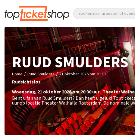
Zoeken naar artiesten of eve
RUUD SMULDERS
/
/
Home
Ruud Smulders
21 oktober 2026 om 20:30
Rudsichtslos
woensdag
,
21 oktober 2026 om 20:30
uur
|
Theater Walha
Bent u fan van Ruud Smulders? Dan heeft u geluk! Topticke
uur op locatie Theater Walhalla Rotterdam. De nominale wa