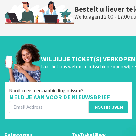
Bestelt u liever te
Werkdagen 12:00 - 17:00 uu
WIL JIJ JE TICKET(S) VERKOPEN
Laat het ons weten en misschien kopen wij ze 
Nooit meer een aanbieding missen?
MELD JE AAN VOOR DE NIEUWSBRIEF!
INSCHRIJVEN
Categorieën
TopTicketShop