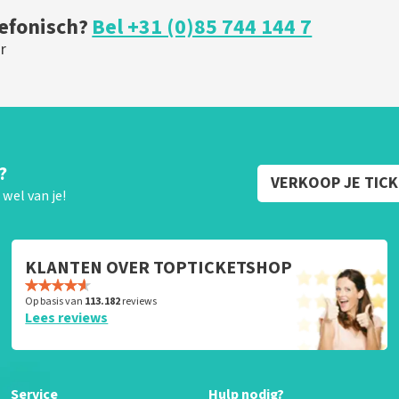
lefonisch?
Bel +31 (0)85 744 144 7
r
?
VERKOOP JE TIC
wel van je!
KLANTEN OVER TOPTICKETSHOP
Op basis van
113.182
reviews
Lees reviews
Service
Hulp nodig?