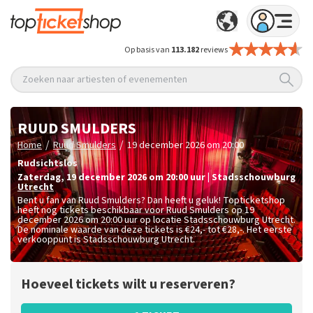
Op basis van
113.182
reviews
Zoeken naar artiesten of evenementen
RUUD SMULDERS
/
/
Home
Ruud Smulders
19 december 2026 om 20:00
Rudsichtslos
zaterdag
,
19 december 2026 om 20:00
uur
|
Stadsschouwburg
Utrecht
Bent u fan van Ruud Smulders? Dan heeft u geluk! Topticketshop
heeft nog tickets beschikbaar voor Ruud Smulders op 19
december 2026 om 20:00 uur op locatie Stadsschouwburg Utrecht.
De nominale waarde van deze tickets is
€24,- tot €28,-
. Het eerste
verkooppunt is Stadsschouwburg Utrecht.
Hoeveel tickets wilt u reserveren?