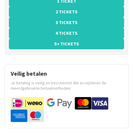
1 TICKET
2 TICKETS
3 TICKETS
4 TICKETS
5+ TICKETS
Veilig betalen
Je betaling is veilig en beschermd. We accepteren de
meestgebruikte betaalmethoden.