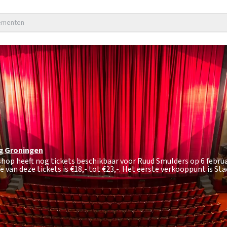
nementen
g
Groningen
shop heeft nog tickets beschikbaar voor Ruud Smulders op 6 februa
 van deze tickets is
€18,- tot €23,-
. Het eerste verkooppunt is S