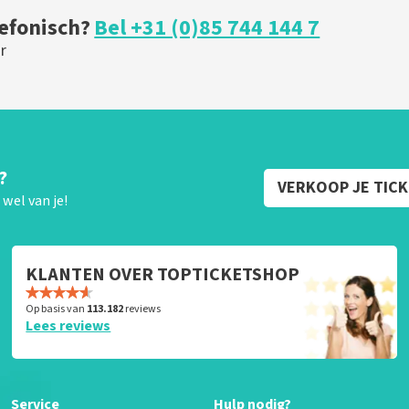
lefonisch?
Bel +31 (0)85 744 144 7
r
?
VERKOOP JE TIC
wel van je!
KLANTEN OVER TOPTICKETSHOP
Op basis van
113.182
reviews
Lees reviews
Service
Hulp nodig?