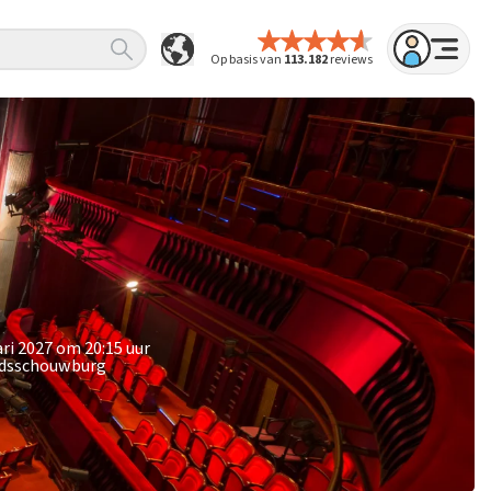
Op basis van
113.182
reviews
ri 2027 om 20:15 uur
tadsschouwburg