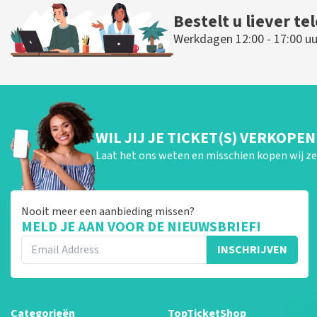
Bestelt u liever te
Werkdagen 12:00 - 17:00 uu
WIL JIJ JE TICKET(S) VERKOPEN
Laat het ons weten en misschien kopen wij ze 
Nooit meer een aanbieding missen?
MELD JE AAN VOOR DE NIEUWSBRIEF!
INSCHRIJVEN
Categorieën
TopTicketShop