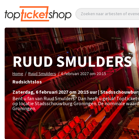
Zoeken naar artiesten of eve
RUUD SMULDERS
/
/
Home
Ruud Smulders
6 februari 2027 om 20:15
Rudsichtslos
zaterdag
,
6 februari 2027 om 20:15
uur
|
Stadsschouwbur
Bent u fan van Ruud Smulders? Dan heeft u geluk! Topticket
op locatie Stadsschouwburg Groningen. De nominale waarde
Groningen.