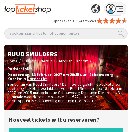
Op basis van
113.242
reviews
Zoeken naar artiesten of evenementen
RUUD SMULDERS
/
/
Home
Ruud Smulders
18 februari 2027 om 20:15
Rudsichtslos
donderdag
,
18 februari 2027 om 20:15
uur
|
Schouwburg
Kunstmin
Dordrecht
Bent u fan van Ruud Smulders? Dan heeft u geluk! Topticketshop
heeft nog tickets beschikbaar voor Ruud Smulders op 18 februari
2027 om 20:15 uur op locatie Schouwburg Kunstmin Dordrecht. De
nominale waarde van deze tickets is
€22,-
. Het eerste
verkooppunt is Schouwburg Kunstmin Dordrecht.
Hoeveel tickets wilt u reserveren?