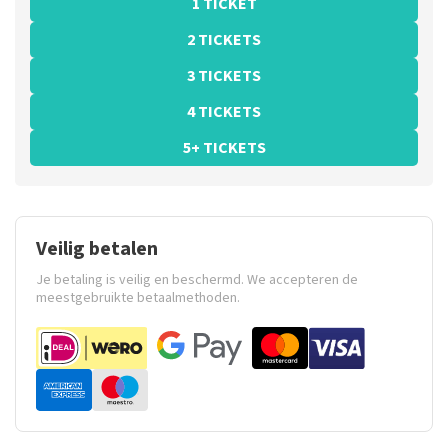
1 TICKET
2 TICKETS
3 TICKETS
4 TICKETS
5+ TICKETS
Veilig betalen
Je betaling is veilig en beschermd. We accepteren de
meestgebruikte betaalmethoden.