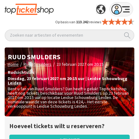
Op basis van
113.242
reviews
Zoeken naar artiesten of evenementen
RUUD SMULDERS
/
/
Home
Ruud Smulders
23 februari 2027 om 20:15
Rudsichtslos
dinsdag
,
23 februari 2027 om 20:15
uur
|
Leidse Schouwburg
Leiden
Bent u fan van Ruud Smulders? Dan heeft u geluk! Topticketshop
heeft nog tickets beschikbaar voor Ruud Smulders op 23 februari
2027 om 20:15 uur op locatie Leidse Schouwburg Leiden. De
nominale waarde van deze tickets is
€24,-
. Het eerste
verkooppunt is Leidse Schouwburg Leiden.
Hoeveel tickets wilt u reserveren?