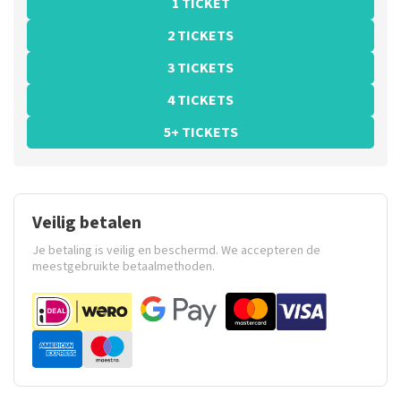
1 TICKET
2 TICKETS
3 TICKETS
4 TICKETS
5+ TICKETS
Veilig betalen
Je betaling is veilig en beschermd. We accepteren de
meestgebruikte betaalmethoden.