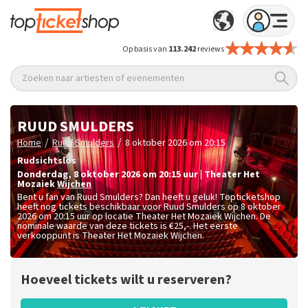
Op basis van
113.242
reviews
Zoeken naar artiesten of evenementen
RUUD SMULDERS
/
/
Home
Ruud Smulders
8 oktober 2026 om 20:15
Rudsichtslos
donderdag
,
8 oktober 2026 om 20:15
uur
|
Theater Het
Mozaiek
Wijchen
Bent u fan van Ruud Smulders? Dan heeft u geluk! Topticketshop
heeft nog tickets beschikbaar voor Ruud Smulders op 8 oktober
2026 om 20:15 uur op locatie Theater Het Mozaiek Wijchen. De
nominale waarde van deze tickets is
€25,-
. Het eerste
verkooppunt is Theater Het Mozaiek Wijchen.
Hoeveel tickets wilt u reserveren?