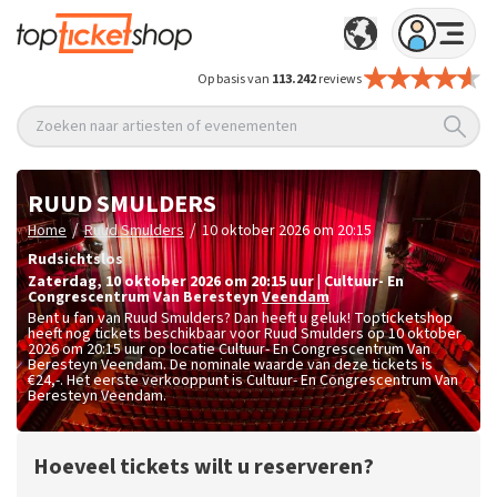
Op basis van
113.242
reviews
Zoeken naar artiesten of evenementen
RUUD SMULDERS
/
/
Home
Ruud Smulders
10 oktober 2026 om 20:15
Rudsichtslos
zaterdag
,
10 oktober 2026 om 20:15
uur
|
Cultuur- En
Congrescentrum Van Beresteyn
Veendam
Bent u fan van Ruud Smulders? Dan heeft u geluk! Topticketshop
heeft nog tickets beschikbaar voor Ruud Smulders op 10 oktober
2026 om 20:15 uur op locatie Cultuur- En Congrescentrum Van
Beresteyn Veendam. De nominale waarde van deze tickets is
€24,-
. Het eerste verkooppunt is Cultuur- En Congrescentrum Van
Beresteyn Veendam.
Hoeveel tickets wilt u reserveren?