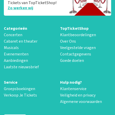
Tickets van TopTicketShop!
Zo werken wij
Categorieën
TopTicketShop
Concerten
Klantbeoordelingen
Cabaret en theater
Over Ons
Musicals
Veelgestelde vragen
Evenementen
Contactgegevens
Aanbiedingen
Goede doelen
Laatste nieuwsbrief
Service
Hulp nodig?
Groepsboekingen
Klantenservice
Verkoop Je Tickets
Veiligheid en privacy
Algemene voorwaarden