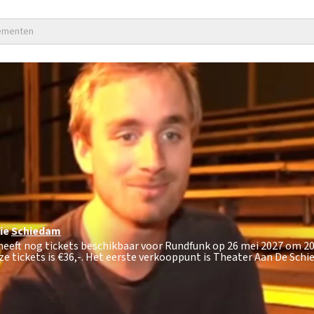
nementen
ie
Schiedam
heeft nog tickets beschikbaar voor Rundfunk op 26 mei 2027 om 20:
e tickets is
€36,-
. Het eerste verkooppunt is Theater Aan De Schi