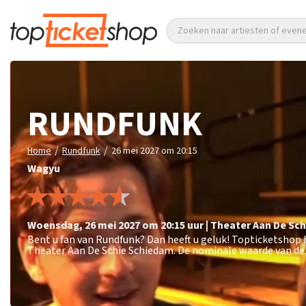
Zoeken naar artiesten of eve
RUNDFUNK
/
/
Home
Rundfunk
26 mei 2027 om 20:15
Wagyu
woensdag
,
26 mei 2027 om 20:15
uur
|
Theater Aan De Sch
Bent u fan van Rundfunk? Dan heeft u geluk! Topticketshop 
Theater Aan De Schie Schiedam. De nominale waarde van dez