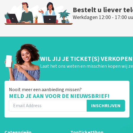
Bestelt u liever te
Werkdagen 12:00 - 17:00 uu
WIL JIJ JE TICKET(S) VERKOPEN
Laat het ons weten en misschien kopen wij ze 
Nooit meer een aanbieding missen?
MELD JE AAN VOOR DE NIEUWSBRIEF!
INSCHRIJVEN
Categorieën
TopTicketShop