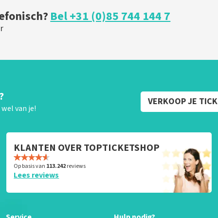
lefonisch?
Bel +31 (0)85 744 144 7
r
?
VERKOOP JE TIC
wel van je!
KLANTEN OVER TOPTICKETSHOP
Op basis van
113.242
reviews
Lees reviews
Service
Hulp nodig?