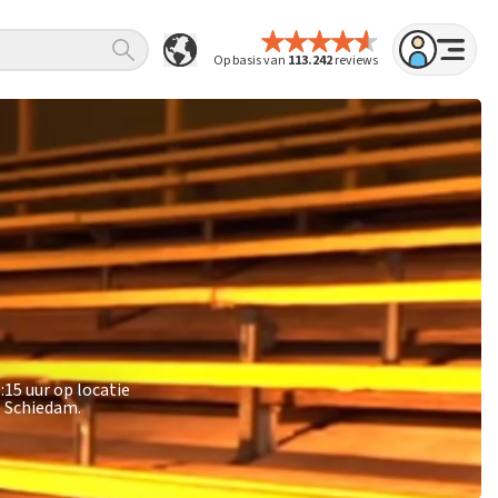
Op basis van
113.242
reviews
15 uur op locatie
e Schiedam.