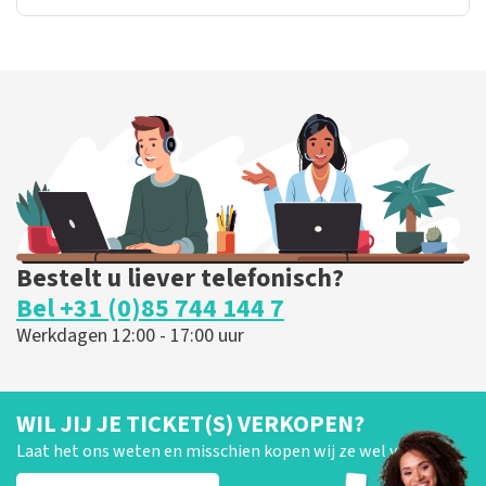
Bestelt u liever telefonisch?
Bel +31 (0)85 744 144 7
Werkdagen 12:00 - 17:00 uur
WIL JIJ JE TICKET(S) VERKOPEN?
Laat het ons weten en misschien kopen wij ze wel van je!