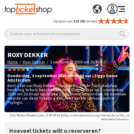
Op basis van
113.242
reviews
Zoeken naar artiesten of evenementen
ROXY DEKKER
/
/
Home
Roxy Dekker
3 september 2026 om 20:30
donderdag
,
3 september 2026 om 20:30
uur
|
Ziggo Dome
Amsterdam
Bent u fan van Roxy Dekker? Dan heeft u geluk! Topticketshop
heeft nog tickets beschikbaar voor Roxy Dekker op 3 september
2026 om 20:30 uur op locatie Ziggo Dome Amsterdam. De nominale
waarde van deze tickets is
€65,-
. Het eerste verkooppunt is
Paylogic.
Foto: Richard Broekhuijzen, CC BY-SA 4.0 (https://creativecommons.org/licenses/by-sa/4.0), via
Wikimedia Commons
Hoeveel tickets wilt u reserveren?