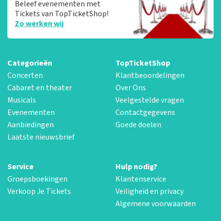
Beleef evenementen met
Tickets van TopTicketShop!
Zo werken wij
Categorieën
TopTicketShop
Concerten
Klantbeoordelingen
Cabaret en theater
Over Ons
Musicals
Veelgestelde vragen
Evenementen
Contactgegevens
Aanbiedingen
Goede doelen
Laatste nieuwsbrief
Service
Hulp nodig?
Groepsboekingen
Klantenservice
Verkoop Je Tickets
Veiligheid en privacy
Algemene voorwaarden