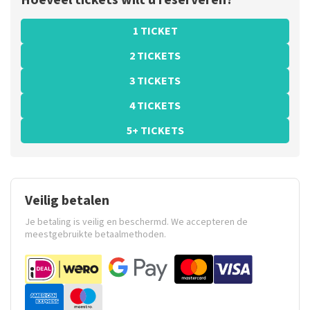
Hoeveel tickets wilt u reserveren?
1 TICKET
2 TICKETS
3 TICKETS
4 TICKETS
5+ TICKETS
Veilig betalen
Je betaling is veilig en beschermd. We accepteren de
meestgebruikte betaalmethoden.