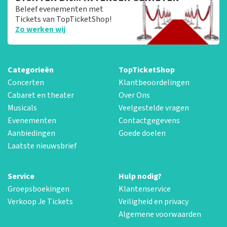
Beleef evenementen met
Tickets van TopTicketShop!
Zo werken wij
Categorieën
TopTicketShop
Concerten
Klantbeoordelingen
Cabaret en theater
Over Ons
Musicals
Veelgestelde vragen
Evenementen
Contactgegevens
Aanbiedingen
Goede doelen
Laatste nieuwsbrief
Service
Hulp nodig?
Groepsboekingen
Klantenservice
Verkoop Je Tickets
Veiligheid en privacy
Algemene voorwaarden