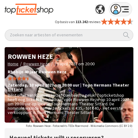
Op basis van
113.242
reviews
Zoeken naar artiesten of evenementen
ROWWEN HEZE
/
/
Home
Rowwen Heze
10 april 2027 om 20:00
Rhobijn 40 jaar Rowwen Heze
zaterdag
,
10 april 2027 om 20:00
uur
|
Toon Hermans Theater
Sittard
Bent u fan van Rowwen Heze? Dan heeft u geluk! Topticketshop
heeft nog tickets beschikbaar voor Rowwen Heze op 10 april 2027
om 20:00 uur op locatie Toon Hermans Theater Sittard. De
nominale waarde van deze tickets is
€35,- tot €40,-
. Het eerste
verkooppunt is Toon Hermans Theater Sittard.
Foto: Rowwen Heze - Fotocredits TEDx Roermond - Wikimedia Commons (CC BY 2.0)