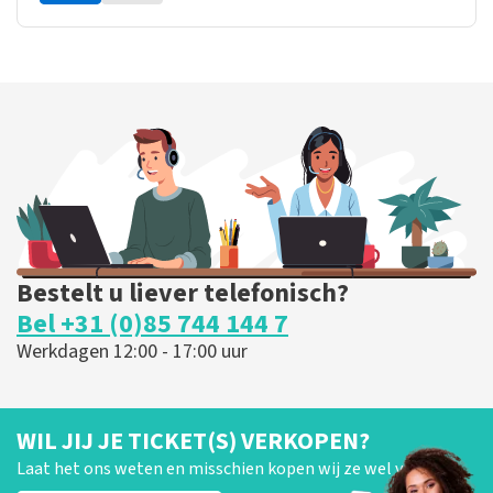
Bestelt u liever telefonisch?
Bel +31 (0)85 744 144 7
Werkdagen 12:00 - 17:00 uur
WIL JIJ JE TICKET(S) VERKOPEN?
Laat het ons weten en misschien kopen wij ze wel van je!