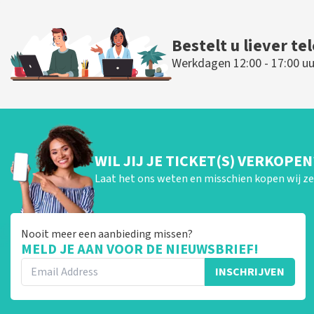
Bestelt u liever te
Werkdagen 12:00 - 17:00 uu
WIL JIJ JE TICKET(S) VERKOPEN
Laat het ons weten en misschien kopen wij ze 
Nooit meer een aanbieding missen?
MELD JE AAN VOOR DE NIEUWSBRIEF!
INSCHRIJVEN