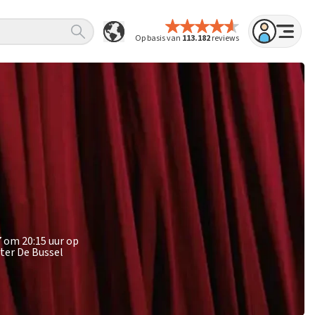
Op basis van
113.182
reviews
7 om 20:15 uur op
ter De Bussel