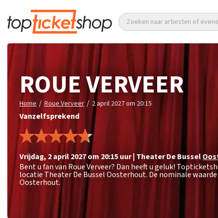
Zoeken naar artiesten of eve
ROUE VERVEER
/
/
Home
Roue Verveer
2 april 2027 om 20:15
Vanzelfsprekend
vrijdag
,
2 april 2027 om 20:15
uur
|
Theater De Bussel
Oos
Bent u fan van Roue Verveer? Dan heeft u geluk! Topticketsh
locatie Theater De Bussel Oosterhout. De nominale waarde 
Oosterhout.