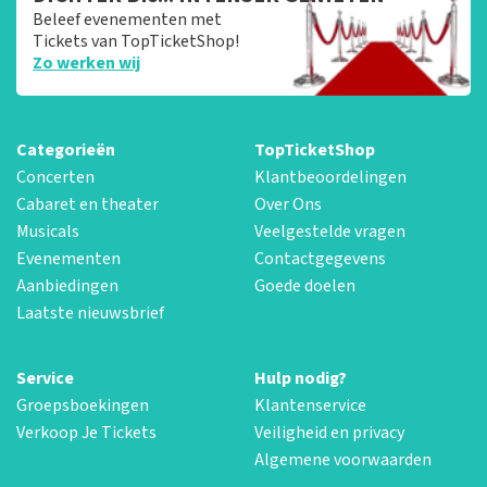
Beleef evenementen met
Tickets van TopTicketShop!
Zo werken wij
Categorieën
TopTicketShop
Concerten
Klantbeoordelingen
Cabaret en theater
Over Ons
Musicals
Veelgestelde vragen
Evenementen
Contactgegevens
Aanbiedingen
Goede doelen
Laatste nieuwsbrief
Service
Hulp nodig?
Groepsboekingen
Klantenservice
Verkoop Je Tickets
Veiligheid en privacy
Algemene voorwaarden