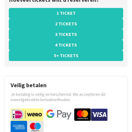
Hoeveel tickets wilt u reserveren?
1 TICKET
2 TICKETS
3 TICKETS
4 TICKETS
5+ TICKETS
Veilig betalen
Je betaling is veilig en beschermd. We accepteren de
meestgebruikte betaalmethoden.