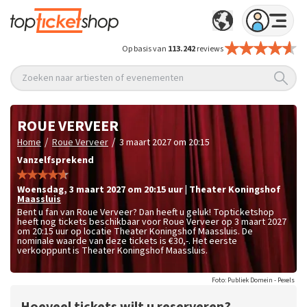
Op basis van
113.242
reviews
Zoeken naar artiesten of evenementen
ROUE VERVEER
/
/
Home
Roue Verveer
3 maart 2027 om 20:15
Vanzelfsprekend
woensdag
,
3 maart 2027 om 20:15
uur
|
Theater Koningshof
Maassluis
Bent u fan van Roue Verveer? Dan heeft u geluk! Topticketshop
heeft nog tickets beschikbaar voor Roue Verveer op 3 maart 2027
om 20:15 uur op locatie Theater Koningshof Maassluis. De
nominale waarde van deze tickets is
€30,-
. Het eerste
verkooppunt is Theater Koningshof Maassluis.
Foto: Publiek Domein - Pexels