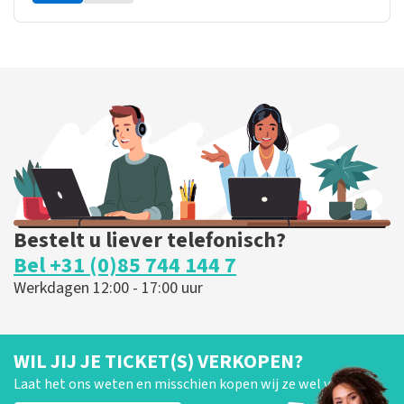
Bestelt u liever telefonisch?
Bel +31 (0)85 744 144 7
Werkdagen 12:00 - 17:00 uur
WIL JIJ JE TICKET(S) VERKOPEN?
Laat het ons weten en misschien kopen wij ze wel van je!