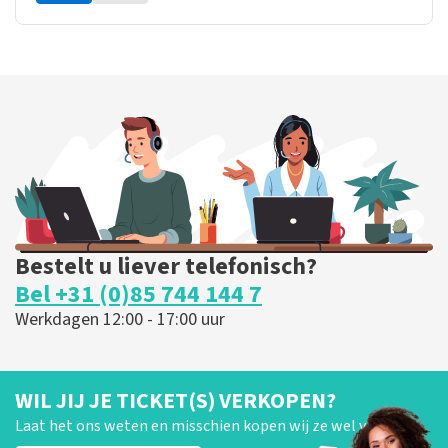
Bestelt u liever telefonisch?
Bel +31 (0)85 744 144 7
Werkdagen 12:00 - 17:00 uur
WIL JIJ JE TICKET(S) VERKOPEN?
Laat het ons weten en misschien kopen wij ze wel van je!