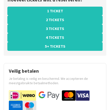
Hoeveel tickets wilt u reserveren?
1 TICKET
2 TICKETS
3 TICKETS
4 TICKETS
5+ TICKETS
Veilig betalen
Je betaling is veilig en beschermd. We accepteren de
meestgebruikte betaalmethoden.