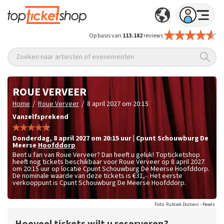
Op basis van
113.182
reviews
Zoeken naar artiesten of evenementen
ROUE VERVEER
/
/
Home
Roue Verveer
8 april 2027 om 20:15
Vanzelfsprekend
donderdag
,
8 april 2027 om 20:15
uur
|
Cpunt Schouwburg De
Meerse
Hoofddorp
Bent u fan van Roue Verveer? Dan heeft u geluk! Topticketshop
heeft nog tickets beschikbaar voor Roue Verveer op 8 april 2027
om 20:15 uur op locatie Cpunt Schouwburg De Meerse Hoofddorp.
De nominale waarde van deze tickets is
€31,-
. Het eerste
verkooppunt is Cpunt Schouwburg De Meerse Hoofddorp.
Foto: Publiek Domein - Pexels