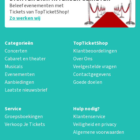
Beleef evenementen met
Tickets van TopTicketShop!
Zo werken wij
Categorieën
TopTicketShop
Concerten
Klantbeoordelingen
Cabaret en theater
Over Ons
Musicals
Veelgestelde vragen
Evenementen
Contactgegevens
Aanbiedingen
Goede doelen
Laatste nieuwsbrief
Service
Hulp nodig?
Groepsboekingen
Klantenservice
Verkoop Je Tickets
Veiligheid en privacy
Algemene voorwaarden