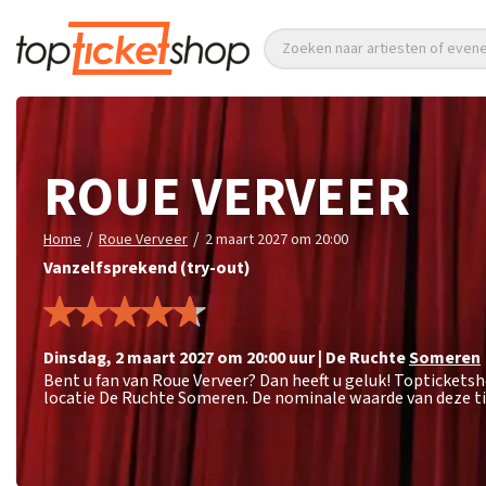
Zoeken naar artiesten of eve
ROUE VERVEER
/
/
Home
Roue Verveer
2 maart 2027 om 20:00
Vanzelfsprekend (try-out)
dinsdag
,
2 maart 2027 om 20:00
uur
|
De Ruchte
Someren
Bent u fan van Roue Verveer? Dan heeft u geluk! Toptickets
locatie De Ruchte Someren. De nominale waarde van deze ti