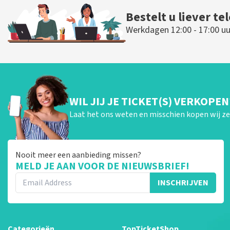
Bestelt u liever te
Werkdagen 12:00 - 17:00 uu
WIL JIJ JE TICKET(S) VERKOPEN
Laat het ons weten en misschien kopen wij ze 
Nooit meer een aanbieding missen?
MELD JE AAN VOOR DE NIEUWSBRIEF!
INSCHRIJVEN
Categorieën
TopTicketShop