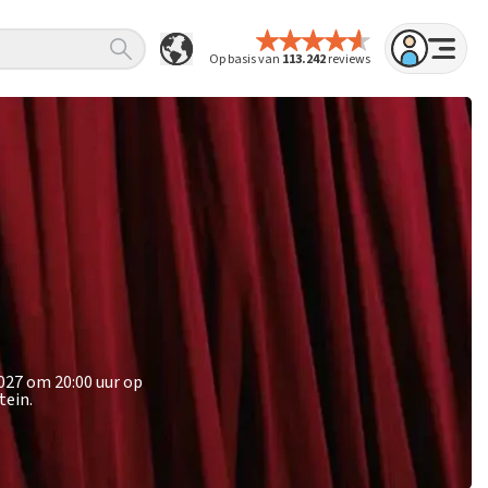
Op basis van
113.242
reviews
027 om 20:00 uur op
tein.