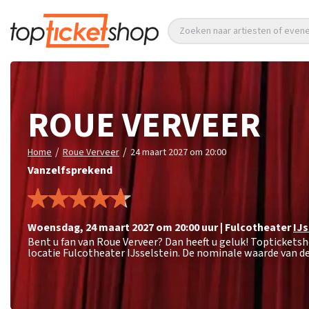
Zoeken naar artiesten of eve
ROUE VERVEER
/
/
Home
Roue Verveer
24 maart 2027 om 20:00
Vanzelfsprekend
woensdag
,
24 maart 2027 om 20:00
uur
|
Fulcotheater
IJs
Bent u fan van Roue Verveer? Dan heeft u geluk! Toptickets
locatie Fulcotheater IJsselstein. De nominale waarde van de