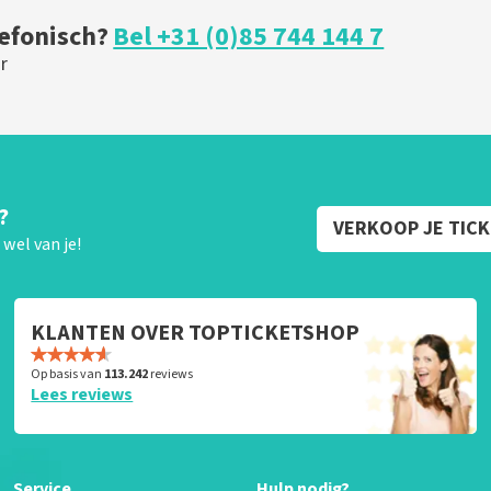
lefonisch?
Bel +31 (0)85 744 144 7
r
?
VERKOOP JE TIC
wel van je!
KLANTEN OVER TOPTICKETSHOP
Op basis van
113.242
reviews
Lees reviews
Service
Hulp nodig?