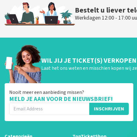
Bestelt u liever te
Werkdagen 12:00 - 17:00 uu
WIL JIJ JE TICKET(S) VERKOPEN
Laat het ons weten en misschien kopen wij ze 
Nooit meer een aanbieding missen?
MELD JE AAN VOOR DE NIEUWSBRIEF!
INSCHRIJVEN
Categorieën
TopTicketShop