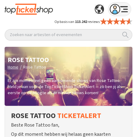
Op basis van
113.242
reviews
Zoeken naar artiesten of evenementen
ROSE TATTOO
/
Home
Rose Tattoo
Er zijn momenteel geen aankomende shows van Rose Tattoo.
Meld je aan voor de TopTicketShop TicketAlert — zo ben jij als
eerste op de hoogte als er nieuwe shows komen!
ROSE TATTOO
TICKETALERT
Beste Rose Tattoo fan,
Op dit moment hebben wij helaas geen kaarten