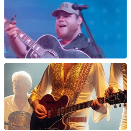
206+
reviews
BEKIJKEN
Luke Combs
16
reviews
BEKIJKEN