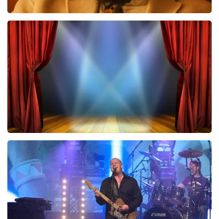
Teddy Swims
433
laatste 30 minuten
BESTEL NU
40 45 De Musical
243
laatste 30 minuten
BESTEL NU