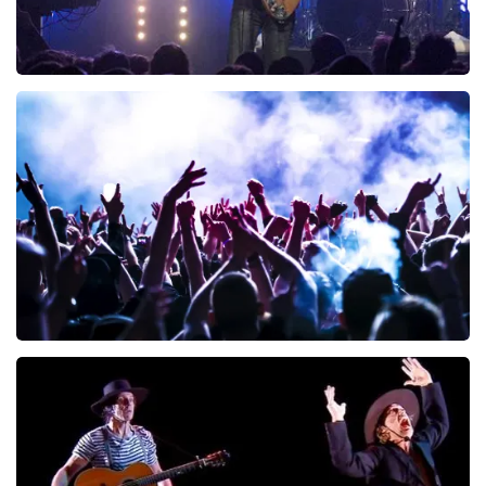
Blof
222
laatste 30 minuten
BESTEL NU
Megadeth
166
laatste 30 minuten
BESTEL NU