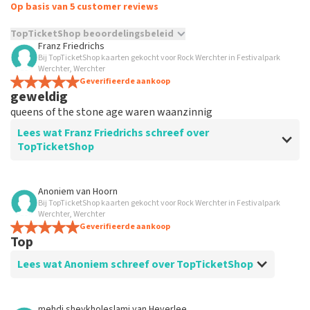
Op basis van 5 customer reviews
TopTicketShop beoordelingsbeleid
Franz Friedrichs
Bij TopTicketShop kaarten gekocht voor Rock Werchter in Festivalpark
TopTicketShop verzamelt reviews van echte klanten. Het is
Werchter, Werchter
niet mogelijk om een review achter te laten als je geen
Geverifieerde aankoop
tickets hebt aangeschaft bij TopTicketShop. Reviews met
geweldig
grof taalgebruik en/of onwaarheden worden niet geplaatst.
queens of the stone age waren waanzinnig
Het kan enkele weken duren voordat een review wordt
geplaatst.
Lees wat Franz Friedrichs schreef over
TopTicketShop
Beoordeling van Franz Friedrichs over
TopTicketShop
Anoniem
van
Hoorn
Bij TopTicketShop kaarten gekocht voor Rock Werchter in Festivalpark
zeer goed
Werchter, Werchter
werkt echt heel erg goed prima zaak
Geverifieerde aankoop
Top
Lees wat Anoniem schreef over TopTicketShop
Beoordeling van Anoniem over
TopTicketShop
mehdi sheykholeslami
van
Heverlee