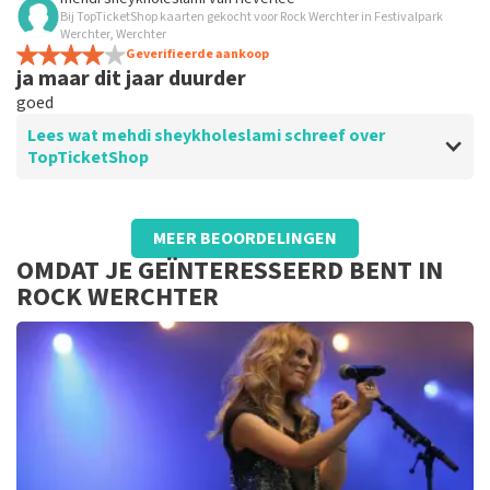
Bij TopTicketShop kaarten gekocht voor Rock Werchter in Festivalpark
Uitstekend
Werchter, Werchter
Geverifieerde aankoop
ja maar dit jaar duurder
goed
Lees wat mehdi sheykholeslami schreef over
TopTicketShop
Beoordeling van mehdi sheykholeslami over
TopTicketShop
MEER BEOORDELINGEN
heel tevereden
OMDAT JE GEÏNTERESSEERD BENT IN
prima
ROCK WERCHTER