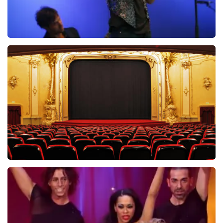
Ilse DeLange
274+
reviews
BEKIJKEN
Saturday Night Fever
60
reviews
BEKIJKEN