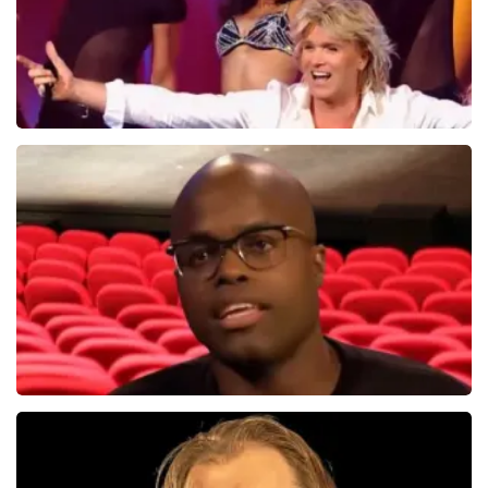
Hans Klok
314+
reviews
BEKIJKEN
Jandino Asporaat
499+
reviews