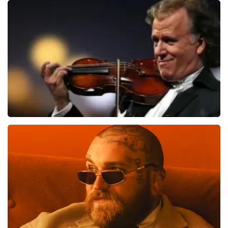
44
reviews
BEKIJKEN
Andre Rieu
510
laatste 30 minuten
BESTEL NU