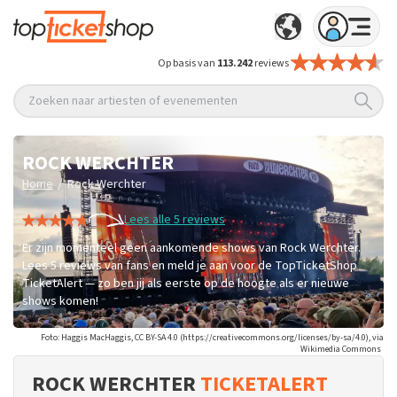
Op basis van
113.242
reviews
Zoeken naar artiesten of evenementen
ROCK WERCHTER
/
Home
Rock Werchter
Lees alle 5 reviews
Er zijn momenteel geen aankomende shows van Rock Werchter.
Lees 5 reviews van fans en meld je aan voor de TopTicketShop
TicketAlert — zo ben jij als eerste op de hoogte als er nieuwe
shows komen!
Foto: Haggis MacHaggis, CC BY-SA 4.0 (https://creativecommons.org/licenses/by-sa/4.0), via
Wikimedia Commons
ROCK WERCHTER
TICKETALERT