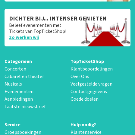
DICHTER BIJ... INTENSER GENIETEN
Beleef evenementen met
Tickets van TopTicketShop!
Zo werken wij
Categorieën
TopTicketShop
Concerten
Klantbeoordelingen
Cabaret en theater
Over Ons
Musicals
Veelgestelde vragen
Evenementen
Contactgegevens
Aanbiedingen
Goede doelen
Laatste nieuwsbrief
Service
Hulp nodig?
Groepsboekingen
Klantenservice