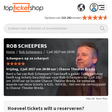
Op basis van
113.242
reviews
Zoeken naar artiesten of evenementen
ROB SCHEEPERS
/
/
Home
Rob Scheepers
2 juli 2027 om 20:00
Scheepers op zn scherpst
vrijdag
,
2 juli 2027 om 20:00
uur
|
Chasse Theater
Breda
Bent u fan van Rob Scheepers? Dan heeft u geluk! Topticketshop
heeft nog tickets beschikbaar voor Rob Scheepers op 2 juli 2027
om 20:00 uur op locatie Chasse Theater Breda. De nominale
waarde van deze tickets is
€20,- tot €28,-
. Het eerste verkooppunt
is Chasse Theater Breda.
Foto: DV - Bron: Phyt
Hoeveel tickets wilt u reserveren?