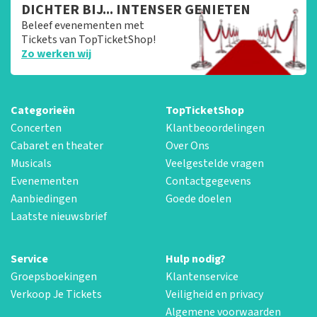
DICHTER BIJ... INTENSER GENIETEN
Beleef evenementen met
Tickets van TopTicketShop!
Zo werken wij
Categorieën
TopTicketShop
Concerten
Klantbeoordelingen
Cabaret en theater
Over Ons
Musicals
Veelgestelde vragen
Evenementen
Contactgegevens
Aanbiedingen
Goede doelen
Laatste nieuwsbrief
Service
Hulp nodig?
Groepsboekingen
Klantenservice
Verkoop Je Tickets
Veiligheid en privacy
Algemene voorwaarden