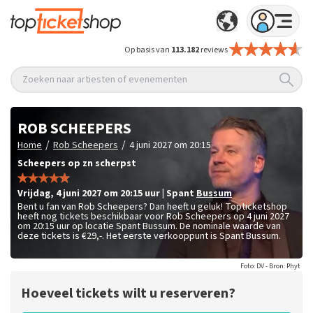
Op basis van
113.182
reviews
Zoeken naar artiesten of evenementen
ROB SCHEEPERS
/
/
Home
Rob Scheepers
4 juni 2027 om 20:15
Scheepers op zn scherpst
vrijdag
,
4 juni 2027 om 20:15
uur
|
Spant
Bussum
Bent u fan van Rob Scheepers? Dan heeft u geluk! Topticketshop
heeft nog tickets beschikbaar voor Rob Scheepers op 4 juni 2027
om 20:15 uur op locatie Spant Bussum. De nominale waarde van
deze tickets is
€29,-
. Het eerste verkooppunt is Spant Bussum.
Foto: DV - Bron: Phyt
Hoeveel tickets wilt u reserveren?