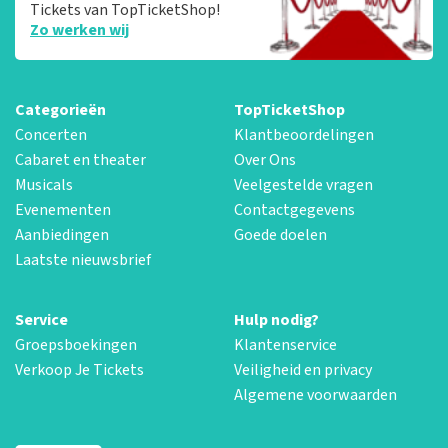
Tickets van TopTicketShop!
Zo werken wij
Categorieën
TopTicketShop
Concerten
Klantbeoordelingen
Cabaret en theater
Over Ons
Musicals
Veelgestelde vragen
Evenementen
Contactgegevens
Aanbiedingen
Goede doelen
Laatste nieuwsbrief
Service
Hulp nodig?
Groepsboekingen
Klantenservice
Verkoop Je Tickets
Veiligheid en privacy
Algemene voorwaarden