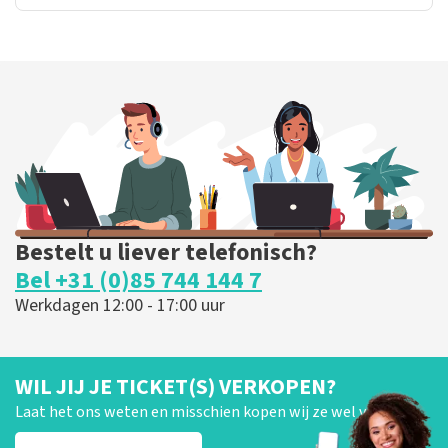
Bestelt u liever telefonisch?
Bel +31 (0)85 744 144 7
Werkdagen 12:00 - 17:00 uur
WIL JIJ JE TICKET(S) VERKOPEN?
Laat het ons weten en misschien kopen wij ze wel van je!