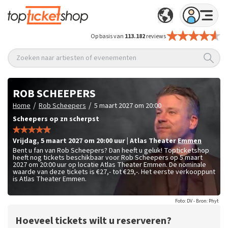
Op basis van
113.182
reviews
Zoeken naar artiesten of evenementen
ROB SCHEEPERS
/
/
Home
Rob Scheepers
5 maart 2027 om 20:00
Scheepers op zn scherpst
vrijdag
,
5 maart 2027 om 20:00
uur
|
Atlas Theater
Emmen
Bent u fan van Rob Scheepers? Dan heeft u geluk! Topticketshop
heeft nog tickets beschikbaar voor Rob Scheepers op 5 maart
2027 om 20:00 uur op locatie Atlas Theater Emmen. De nominale
waarde van deze tickets is
€27,- tot €29,-
. Het eerste verkooppunt
is Atlas Theater Emmen.
Foto: DV - Bron: Phyt
Hoeveel tickets wilt u reserveren?