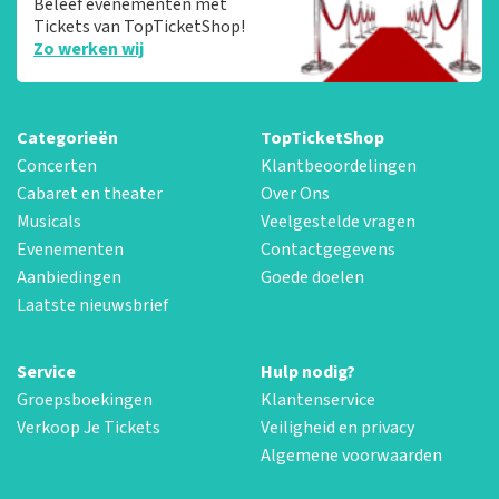
Beleef evenementen met
Tickets van TopTicketShop!
Zo werken wij
Categorieën
TopTicketShop
Concerten
Klantbeoordelingen
Cabaret en theater
Over Ons
Musicals
Veelgestelde vragen
Evenementen
Contactgegevens
Aanbiedingen
Goede doelen
Laatste nieuwsbrief
Service
Hulp nodig?
Groepsboekingen
Klantenservice
Verkoop Je Tickets
Veiligheid en privacy
Algemene voorwaarden