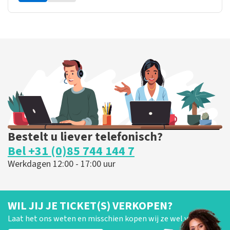
Bestelt u liever telefonisch?
Bel +31 (0)85 744 144 7
Werkdagen 12:00 - 17:00 uur
WIL JIJ JE TICKET(S) VERKOPEN?
Laat het ons weten en misschien kopen wij ze wel van je!