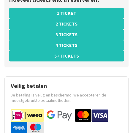
Hoeveel tickets wilt u reserveren?
1 TICKET
2 TICKETS
3 TICKETS
4 TICKETS
5+ TICKETS
Veilig betalen
Je betaling is veilig en beschermd. We accepteren de
meestgebruikte betaalmethoden.