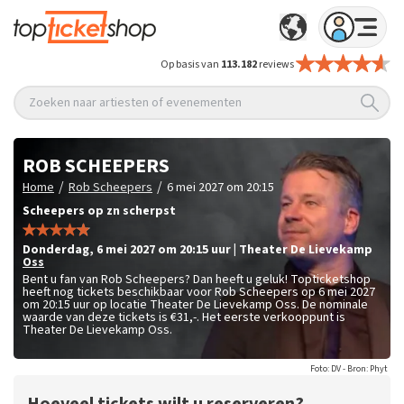
Op basis van
113.182
reviews
Zoeken naar artiesten of evenementen
ROB SCHEEPERS
/
/
Home
Rob Scheepers
6 mei 2027 om 20:15
Scheepers op zn scherpst
donderdag
,
6 mei 2027 om 20:15
uur
|
Theater De Lievekamp
Oss
Bent u fan van Rob Scheepers? Dan heeft u geluk! Topticketshop
heeft nog tickets beschikbaar voor Rob Scheepers op 6 mei 2027
om 20:15 uur op locatie Theater De Lievekamp Oss. De nominale
waarde van deze tickets is
€31,-
. Het eerste verkooppunt is
Theater De Lievekamp Oss.
Foto: DV - Bron: Phyt