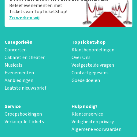
Beleef evenementen met
Tickets van TopTicketShop!
Zo werken wij
Categorieën
TopTicketShop
Concerten
Klantbeoordelingen
Cabaret en theater
Over Ons
Musicals
Veelgestelde vragen
Evenementen
Contactgegevens
Aanbiedingen
Goede doelen
Laatste nieuwsbrief
Service
Hulp nodig?
Groepsboekingen
Klantenservice
Verkoop Je Tickets
Veiligheid en privacy
Algemene voorwaarden