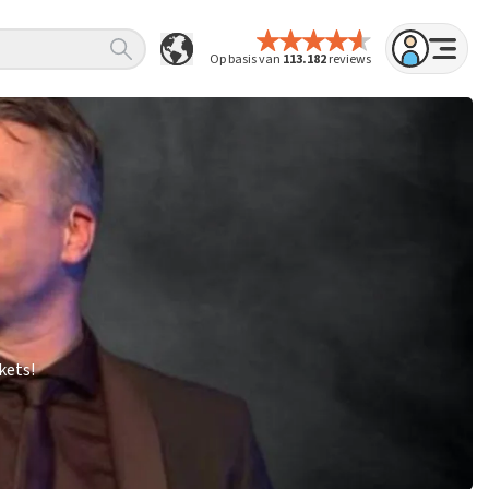
Op basis van
113.182
reviews
kets!