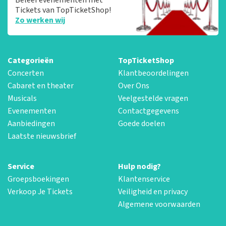
Tickets van TopTicketShop!
Zo werken wij
Categorieën
TopTicketShop
Concerten
Klantbeoordelingen
Cabaret en theater
Over Ons
Musicals
Veelgestelde vragen
Evenementen
Contactgegevens
Aanbiedingen
Goede doelen
Laatste nieuwsbrief
Service
Hulp nodig?
Groepsboekingen
Klantenservice
Verkoop Je Tickets
Veiligheid en privacy
Algemene voorwaarden