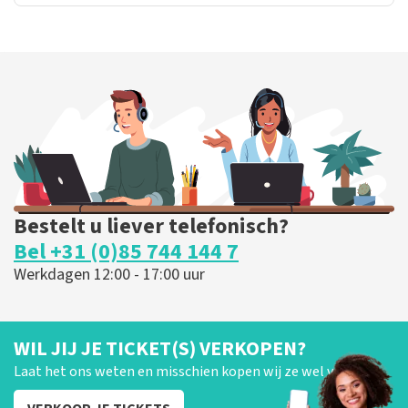
Bestelt u liever telefonisch?
Bel +31 (0)85 744 144 7
Werkdagen 12:00 - 17:00 uur
WIL JIJ JE TICKET(S) VERKOPEN?
Laat het ons weten en misschien kopen wij ze wel van je!