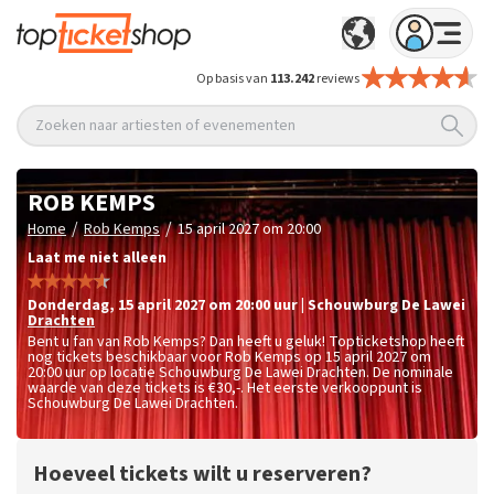
Op basis van
113.242
reviews
Zoeken naar artiesten of evenementen
ROB KEMPS
/
/
Home
Rob Kemps
15 april 2027 om 20:00
Laat me niet alleen
donderdag
,
15 april 2027 om 20:00
uur
|
Schouwburg De Lawei
Drachten
Bent u fan van Rob Kemps? Dan heeft u geluk! Topticketshop heeft
nog tickets beschikbaar voor Rob Kemps op 15 april 2027 om
20:00 uur op locatie Schouwburg De Lawei Drachten. De nominale
waarde van deze tickets is
€30,-
. Het eerste verkooppunt is
Schouwburg De Lawei Drachten.
Hoeveel tickets wilt u reserveren?