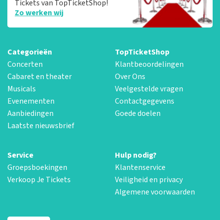
Tickets van TopTicketShop!
Zo werken wij
Categorieën
TopTicketShop
Concerten
Klantbeoordelingen
Cabaret en theater
Over Ons
Musicals
Veelgestelde vragen
Evenementen
Contactgegevens
Aanbiedingen
Goede doelen
Laatste nieuwsbrief
Service
Hulp nodig?
Groepsboekingen
Klantenservice
Verkoop Je Tickets
Veiligheid en privacy
Algemene voorwaarden