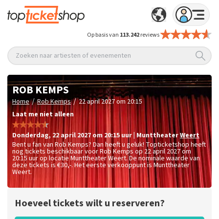
Op basis van
113.242
reviews
Zoeken naar artiesten of evenementen
ROB KEMPS
/
/
Home
Rob Kemps
22 april 2027 om 20:15
Laat me niet alleen
donderdag
,
22 april 2027 om 20:15
uur
|
Munttheater
Weert
Bent u fan van Rob Kemps? Dan heeft u geluk! Topticketshop heeft
nog tickets beschikbaar voor Rob Kemps op 22 april 2027 om
20:15 uur op locatie Munttheater Weert. De nominale waarde van
deze tickets is
€30,-
. Het eerste verkooppunt is Munttheater
Weert.
Hoeveel tickets wilt u reserveren?