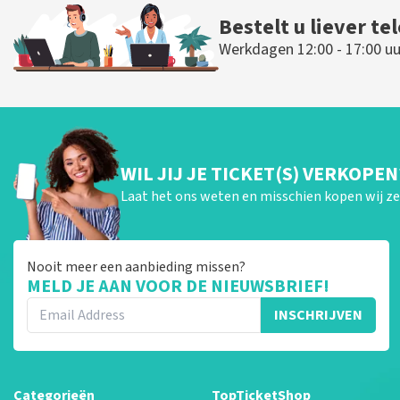
Bestelt u liever te
Werkdagen 12:00 - 17:00 uu
WIL JIJ JE TICKET(S) VERKOPEN
Laat het ons weten en misschien kopen wij ze 
Nooit meer een aanbieding missen?
MELD JE AAN VOOR DE NIEUWSBRIEF!
INSCHRIJVEN
Categorieën
TopTicketShop