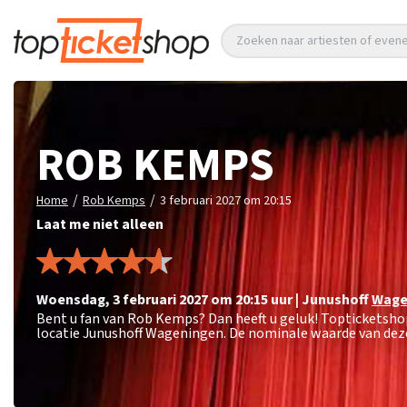
Zoeken naar artiesten of eve
ROB KEMPS
/
/
Home
Rob Kemps
3 februari 2027 om 20:15
Laat me niet alleen
woensdag
,
3 februari 2027 om 20:15
uur
|
Junushoff
Wage
Bent u fan van Rob Kemps? Dan heeft u geluk! Topticketshop
locatie Junushoff Wageningen. De nominale waarde van deze