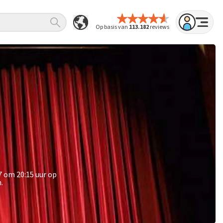
Op basis van
113.182
reviews
7 om 20:15 uur op
.