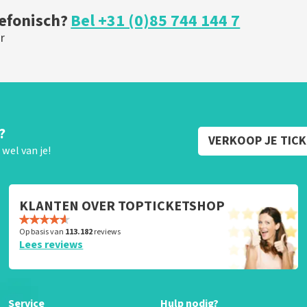
lefonisch?
Bel +31 (0)85 744 144 7
r
?
VERKOOP JE TIC
wel van je!
KLANTEN OVER TOPTICKETSHOP
Op basis van
113.182
reviews
Lees reviews
Service
Hulp nodig?