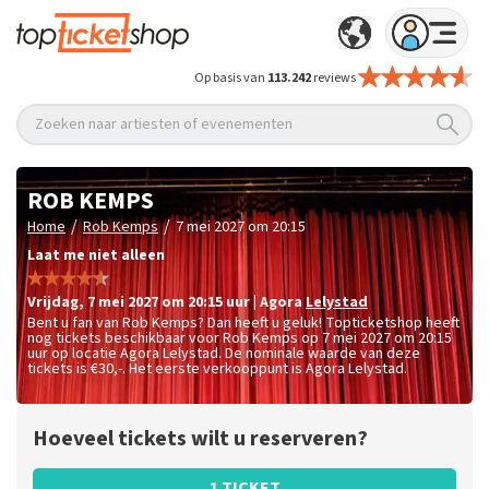
Op basis van
113.242
reviews
Zoeken naar artiesten of evenementen
ROB KEMPS
/
/
Home
Rob Kemps
7 mei 2027 om 20:15
Laat me niet alleen
vrijdag
,
7 mei 2027 om 20:15
uur
|
Agora
Lelystad
Bent u fan van Rob Kemps? Dan heeft u geluk! Topticketshop heeft
nog tickets beschikbaar voor Rob Kemps op 7 mei 2027 om 20:15
uur op locatie Agora Lelystad. De nominale waarde van deze
tickets is
€30,-
. Het eerste verkooppunt is Agora Lelystad.
Hoeveel tickets wilt u reserveren?
1 TICKET