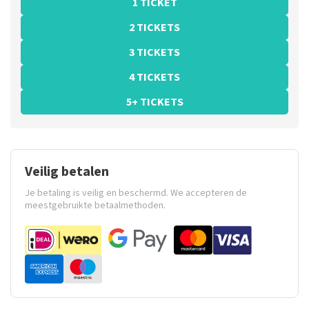
1 TICKET
2 TICKETS
3 TICKETS
4 TICKETS
5+ TICKETS
Veilig betalen
Je betaling is veilig en beschermd. We accepteren de
meestgebruikte betaalmethoden.