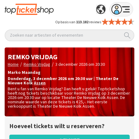
Op basis van
113.182
reviews
Zoeken naar artiesten of evenementen
REMKO VRIJDAG
/
/
Home
Remko Vrijdag
3 december 2026 om 20:30
Marko Maandag
donderdag
,
3 december 2026 om 20:30
uur
|
Theater De
Nieuwe Kolk
Assen
Bent u fan van Remko Vrijdag? Dan heeft u geluk! Topticketshop
heeft nog tickets beschikbaar voor Remko Vrijdag op 3 december
2026 om 20:30 uur op locatie Theater De Nieuwe Kolk Assen. De
nominale waarde van deze tickets is
€25,-
. Het eerste
verkooppunt is Theater De Nieuwe Kolk Assen.
Hoeveel tickets wilt u reserveren?