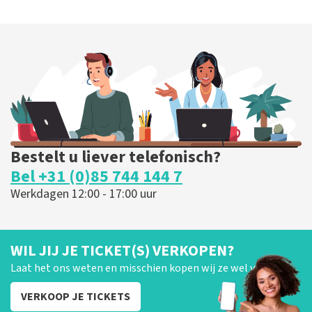
Bestelt u liever telefonisch?
Bel +31 (0)85 744 144 7
Werkdagen 12:00 - 17:00 uur
WIL JIJ JE TICKET(S) VERKOPEN?
Laat het ons weten en misschien kopen wij ze wel van je!
VERKOOP JE TICKETS