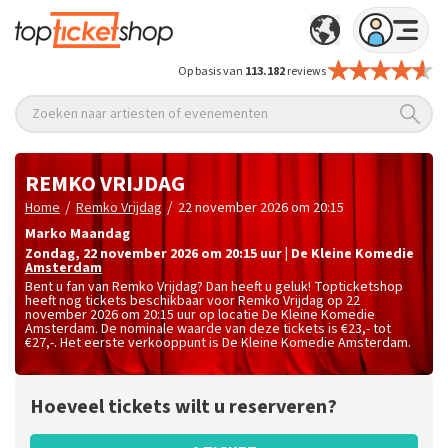
Op basis van
113.182
reviews
Zoeken naar artiesten of evenementen
REMKO VRIJDAG
/
/
Home
Remko Vrijdag
22 november 2026 om 20:15
Marko Maandag
zondag
,
22 november 2026 om 20:15
uur
|
De Kleine Komedie
Amsterdam
Bent u fan van Remko Vrijdag? Dan heeft u geluk! Topticketshop
heeft nog tickets beschikbaar voor Remko Vrijdag op 22
november 2026 om 20:15 uur op locatie De Kleine Komedie
Amsterdam. De nominale waarde van deze tickets is
€23,- tot
€27,-
. Het eerste verkooppunt is De Kleine Komedie Amsterdam.
Hoeveel tickets wilt u reserveren?