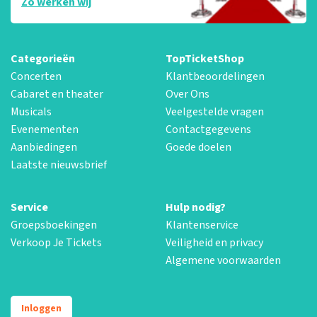
Zo werken wij
Categorieën
TopTicketShop
Concerten
Klantbeoordelingen
Cabaret en theater
Over Ons
Musicals
Veelgestelde vragen
Evenementen
Contactgegevens
Aanbiedingen
Goede doelen
Laatste nieuwsbrief
Service
Hulp nodig?
Groepsboekingen
Klantenservice
Verkoop Je Tickets
Veiligheid en privacy
Algemene voorwaarden
Inloggen