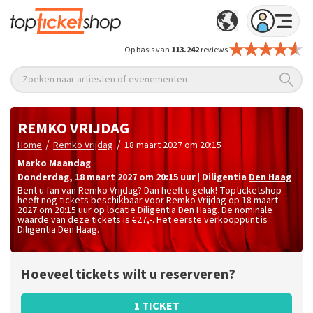
Op basis van
113.242
reviews
Zoeken naar artiesten of evenementen
REMKO VRIJDAG
/
/
Home
Remko Vrijdag
18 maart 2027 om 20:15
Marko Maandag
donderdag
,
18 maart 2027 om 20:15
uur
|
Diligentia
Den Haag
Bent u fan van Remko Vrijdag? Dan heeft u geluk! Topticketshop
heeft nog tickets beschikbaar voor Remko Vrijdag op 18 maart
2027 om 20:15 uur op locatie Diligentia Den Haag. De nominale
waarde van deze tickets is
€27,-
. Het eerste verkooppunt is
Diligentia Den Haag.
Hoeveel tickets wilt u reserveren?
1 TICKET