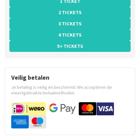
1 TICKET
2 TICKETS
3 TICKETS
4 TICKETS
5+ TICKETS
Veilig betalen
Je betaling is veilig en beschermd. We accepteren de
meestgebruikte betaalmethoden.