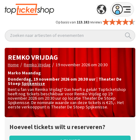
Op basis van
113.182
reviews
Zoeken naar artiesten of evenementen
REMKO VRIJDAG
/
/
Home
Remko Vrijdag
19 november 2026 om 20:30
Marko Maandag
donderdag
,
19 november 2026 om 20:30
uur
|
Theater De
Stoep
Spijkenisse
Bent u fan van Remko Vrijdag? Dan heeft u geluk! Topticketshop
heeft nog tickets beschikbaar voor Remko Vrijdag op 19
november 2026 om 20:30 uur op locatie Theater De Stoep
Spijkenisse. De nominale waarde van deze tickets is
€25,-
. Het
eerste verkooppunt is Theater De Stoep Spijkenisse.
Hoeveel tickets wilt u reserveren?