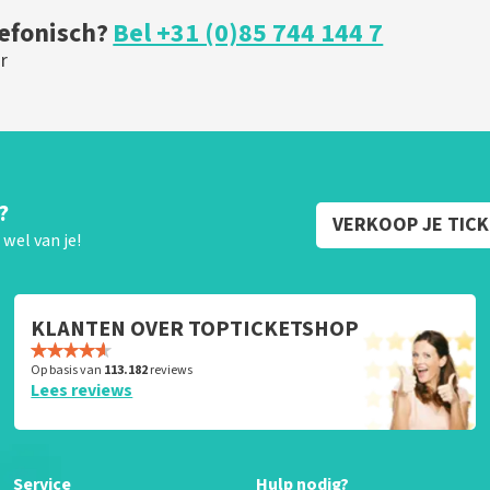
lefonisch?
Bel +31 (0)85 744 144 7
r
?
VERKOOP JE TIC
wel van je!
KLANTEN OVER TOPTICKETSHOP
Op basis van
113.182
reviews
Lees reviews
Service
Hulp nodig?