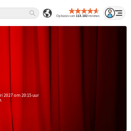
Op basis van
113.182
reviews
ri 2027 om 20:15 uur
n.