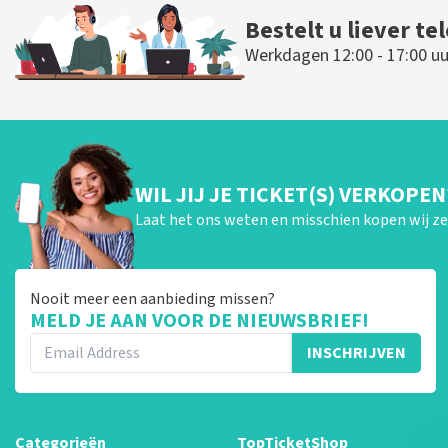
Bestelt u liever te
Werkdagen 12:00 - 17:00 uu
WIL JIJ JE TICKET(S) VERKOPEN
Laat het ons weten en misschien kopen wij ze 
Nooit meer een aanbieding missen?
MELD JE AAN VOOR DE NIEUWSBRIEF!
INSCHRIJVEN
Categorieën
TopTicketShop