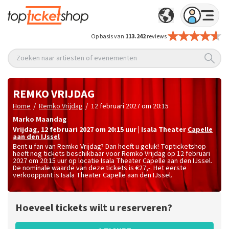
Op basis van
113.242
reviews
Zoeken naar artiesten of evenementen
REMKO VRIJDAG
/
/
Home
Remko Vrijdag
12 februari 2027 om 20:15
Marko Maandag
vrijdag
,
12 februari 2027 om 20:15
uur
|
Isala Theater
Capelle
aan den IJssel
Bent u fan van Remko Vrijdag? Dan heeft u geluk! Topticketshop
heeft nog tickets beschikbaar voor Remko Vrijdag op 12 februari
2027 om 20:15 uur op locatie Isala Theater Capelle aan den IJssel.
De nominale waarde van deze tickets is
€27,-
. Het eerste
verkooppunt is Isala Theater Capelle aan den IJssel.
Hoeveel tickets wilt u reserveren?