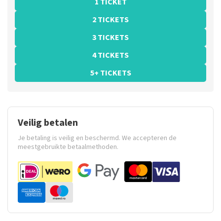
1 TICKET
2 TICKETS
3 TICKETS
4 TICKETS
5+ TICKETS
Veilig betalen
Je betaling is veilig en beschermd. We accepteren de
meestgebruikte betaalmethoden.