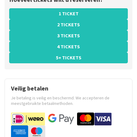
Hoeveel tickets wilt u reserveren?
1 TICKET
2 TICKETS
3 TICKETS
4 TICKETS
5+ TICKETS
Veilig betalen
Je betaling is veilig en beschermd. We accepteren de
meestgebruikte betaalmethoden.