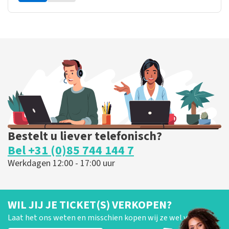
Bestelt u liever telefonisch?
Bel +31 (0)85 744 144 7
Werkdagen 12:00 - 17:00 uur
WIL JIJ JE TICKET(S) VERKOPEN?
Laat het ons weten en misschien kopen wij ze wel van je!