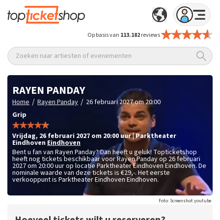
Op basis van
113.182
reviews
Zoeken naar artiesten of evenementen
RAYEN PANDAY
/
/
Home
Rayen Panday
26 februari 2027 om 20:00
Grip
vrijdag
,
26 februari 2027 om 20:00
uur
|
Parktheater
Eindhoven
Eindhoven
Bent u fan van Rayen Panday? Dan heeft u geluk! Topticketshop
heeft nog tickets beschikbaar voor Rayen Panday op 26 februari
2027 om 20:00 uur op locatie Parktheater Eindhoven Eindhoven. De
nominale waarde van deze tickets is
€29,-
. Het eerste
verkooppunt is Parktheater Eindhoven Eindhoven.
Foto: Screenshot youtube